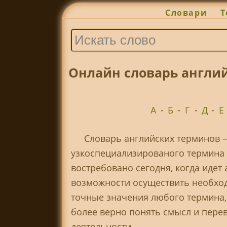
Словари
Т
Онлайн словарь англи
А
-
Б
-
Г
-
Д
-
Е
Словарь английских терминов 
узкоспециализированого термина н
востребовано сегодня, когда иде
возможности осуществить необход
точные значения любого термина, 
более верно понять смысл и перев
деятельности.