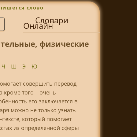
пишется слово
Словари
Онлайн
ительные, физические
-
Ч
-
Ш
-
Э
-
Ю
-
помогает совершить перевод
а кроме того – очень
обенность его заключается в
ря можно не только узнать
нтексте, который помогает
екстах из определенной сферы