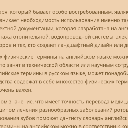
варя, который бывает особо востребованным, явля
зникает необходимость использования именно тако
ктной документации, которая разработана на англ
тажа отопительной, водопроводной системы, элект
ров и тех, кто создает ландшафтный дизайн или 
х физические термины на английском языке можно
о занят в технической области или научным сотру
лийские термины в русском языке, может понадоби
дства содержат в себе множество физических терм
очень важен.
ном значение, что имеет точность перевода медиц
ципом лечения разнообразных заболеваний ротово
ования зубов поможет дантисту словарь английски
рмины на английском можно в соответствии к кон