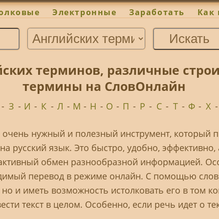
олковые
Электронные
Заработать
Как 
йских терминов, различные стро
термины на СловОнлайн
-
З
-
И
-
К
-
Л
-
М
-
Н
-
О
-
П
-
Р
-
С
-
Т
-
Ф
-
Х
– очень нужный и полезный инструмент, который 
а русский язык. Это быстро, удобно, эффективно, 
т активный обмен разнообразной информацией. Ос
имый перевод в режиме онлайн. С помощью слова
но и иметь возможность истолковать его в том ко
ести текст в целом. Особенно, если речь идет о т