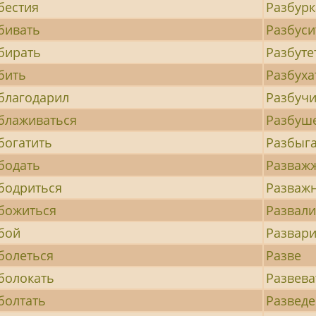
бестия
Разбурк
бивать
Разбуси
бирать
Разбуте
бить
Разбуха
благодарил
Разбучи
блаживаться
Разбуш
богатить
Разбыга
бодать
Разваж
бодриться
Разваж
божиться
Развали
бой
Развари
болеться
Разве
болокать
Развева
болтать
Развед