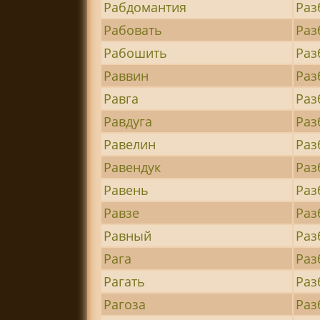
Рабдомантия
Раз
Рабовать
Раз
Рабошить
Раз
Раввин
Раз
Равга
Раз
Равдуга
Раз
Равелин
Раз
Равендук
Раз
Равень
Раз
Равзе
Раз
Равный
Раз
Рага
Раз
Рагать
Раз
Рагоза
Раз