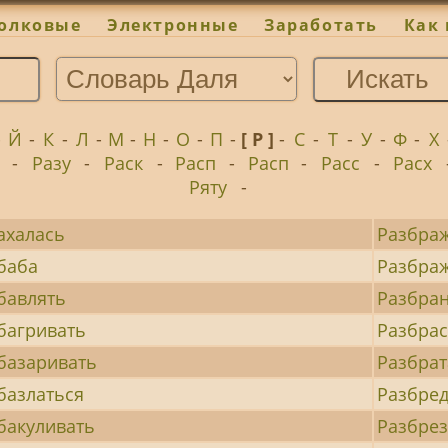
олковые
Электронные
Заработать
Как 
-
Й
-
К
-
Л
-
М
-
Н
-
О
-
П
-
[ Р ]
-
С
-
Т
-
У
-
Ф
-
Х
-
Разу
-
Раск
-
Расп
-
Расп
-
Расс
-
Расх
Ряту
-
ахалась
Разбра
баба
Разбра
бавлять
Разбра
багривать
Разбра
базаривать
Разбрат
базлаться
Разбред
бакуливать
Разбрез