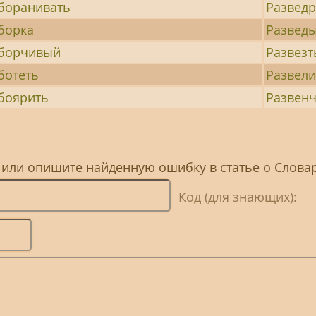
боранивать
Разведр
борка
Развед
борчивый
Развезт
ботеть
Развели
боярить
Развен
 или опишите найденную ошибку в статье о Слова
Код (для знающих):