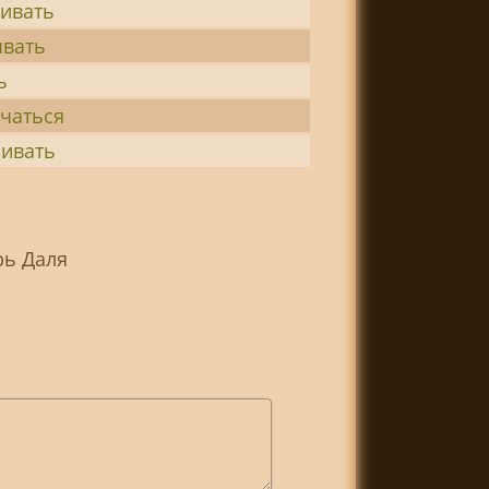
ивать
ывать
ь
чаться
чивать
рь Даля