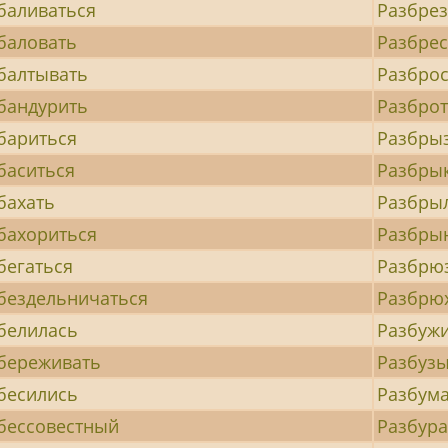
баливаться
Разбре
баловать
Разбрес
балтывать
Разброс
бандурить
Разброт
бариться
Разбры
баситься
Разбры
бахать
Разбры
бахориться
Разбры
бегаться
Разбрю
бездельничаться
Разбрю
белилась
Разбуж
береживать
Разбузы
бесились
Разбум
бессовестный
Разбура