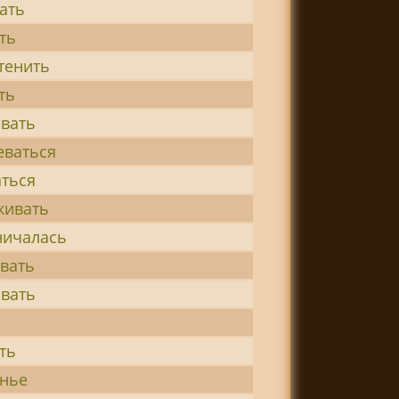
ать
ть
тенить
ть
вать
еваться
ться
живать
ничалась
вать
вать
ть
енье