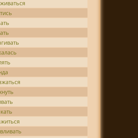
зживаться
тись
ать
ать
згивать
калась
лять
нда
зжаться
хнуть
ивать
кать
ажиться
вливать