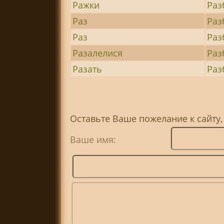
Ражки
Раз
Раз
Раз
Раз
Раз
Разалелися
Раз
Разать
Раз
Оставьте Ваше пожелание к сайту,
Ваше имя: