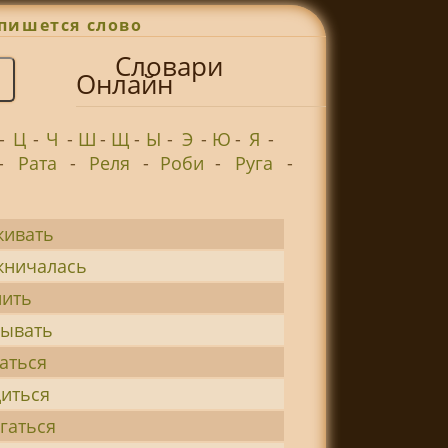
пишется слово
Словари
Онлайн
-
Ц
-
Ч
-
Ш
-
Щ
-
Ы
-
Э
-
Ю
-
Я
-
-
Рата
-
Реля
-
Роби
-
Руга
-
живать
жничалась
нить
сывать
аться
иться
гаться