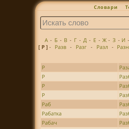
Словари
Т
А
-
Б
-
В
-
Г
-
Д
-
Е
-
Ж
-
З
-
И
[ Р ]
-
Разв
-
Разг
-
Разл
-
Разн
Р
Раз
Р
Раз
Р
Раз
Р
Раз
Раб
Раз
Рабатка
Раз
Рабач
Раз