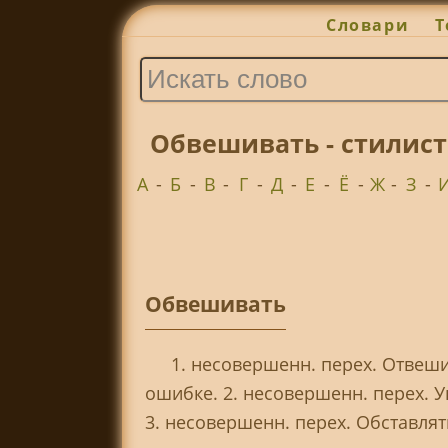
Словари
Т
Обвешивать - стилист
А
-
Б
-
В
-
Г
-
Д
-
Е
-
Ё
-
Ж
-
З
-
Обвешивать
1. несовершенн. перех. Отвеш
ошибке. 2. несовершенн. перех. У
3. несовершенн. перех. Обставлять