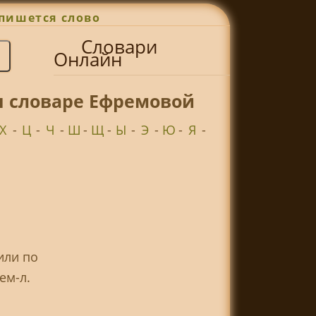
пишется слово
Словари
Онлайн
н словаре Ефремовой
Х
-
Ц
-
Ч
-
Ш
-
Щ
-
Ы
-
Э
-
Ю
-
Я
-
или по
ем-л.