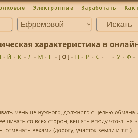
олковые
Электронные
Заработать
Как 
ическая характеристика в онлай
И
-
Й
-
К
-
Л
-
М
-
Н
-
[ О ]
-
П
-
Р
-
С
-
Т
-
У
-
Ф
-
ивать меньше нужного, должного с целью обмана 
вешивать со всех сторон, вешать всюду что-л. на ч
, отмечать вехами (дорогу, участок земли и т.п.).