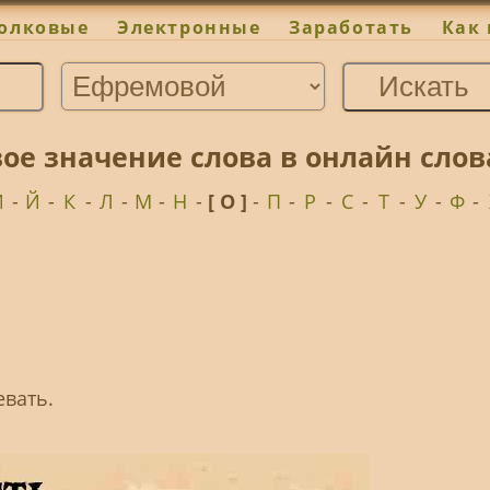
олковые
Электронные
Заработать
Как 
вое значение слова в онлайн сло
И
-
Й
-
К
-
Л
-
М
-
Н
-
[ О ]
-
П
-
Р
-
С
-
Т
-
У
-
Ф
-
евать.