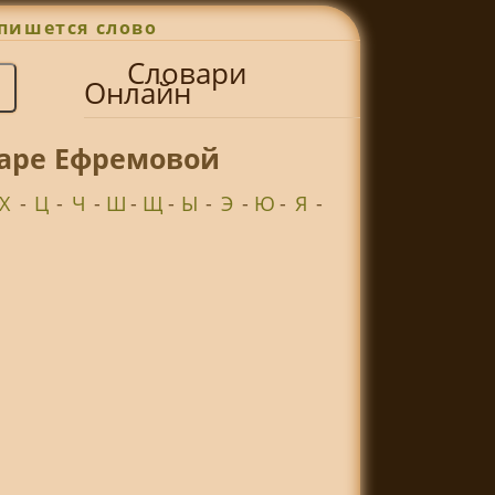
пишется слово
Словари
Онлайн
варе Ефремовой
Х
-
Ц
-
Ч
-
Ш
-
Щ
-
Ы
-
Э
-
Ю
-
Я
-