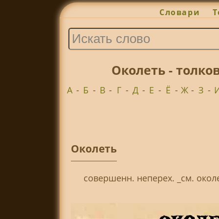
Словари
Т
Околеть - толко
А
-
Б
-
В
-
Г
-
Д
-
Е
-
Ё
-
Ж
-
З
-
Околеть
совершенн. неперех. _см. окол