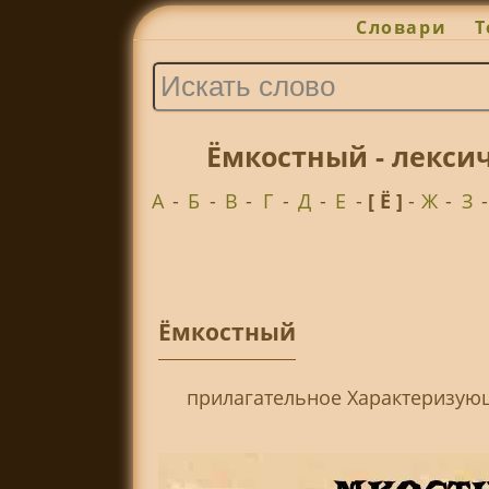
Словари
Т
Ёмкостный - лекси
А
-
Б
-
В
-
Г
-
Д
-
Е
-
[ Ё ]
-
Ж
-
З
Ёмкостный
прилагательное Характеризую