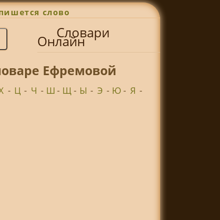
пишется слово
Словари
Онлайн
словаре Ефремовой
Х
-
Ц
-
Ч
-
Ш
-
Щ
-
Ы
-
Э
-
Ю
-
Я
-