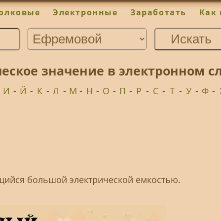
олковые
Электронные
Заработать
Как 
ческое значение в электронном 
-
И
-
Й
-
К
-
Л
-
М
-
Н
-
О
-
П
-
Р
-
С
-
Т
-
У
-
Ф
-
щийся большой электрической емкостью.