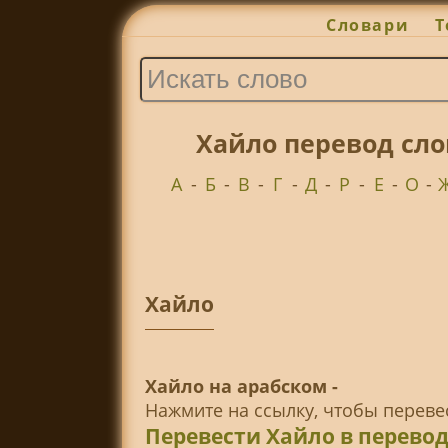
Словари
Т
Хайло перевод сло
А
-
Б
-
В
-
Г
-
Д
-
Р
-
Е
-
О
-
Хайло
Хайло на арабском -
Нажмите на ссылку, чтобы перев
Перевести Хайло в перево