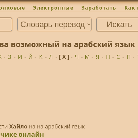
олковые
Электронные
Заработать
Как 
ва возможный на арабский язык 
Ж
-
З
-
И
-
Й
-
К
-
Л
-
[ Х ]
-
Ч
-
М
-
Я
-
Н
-
С
-
П
-
ести
Хайло
на на арабский язык
дчике онлайн