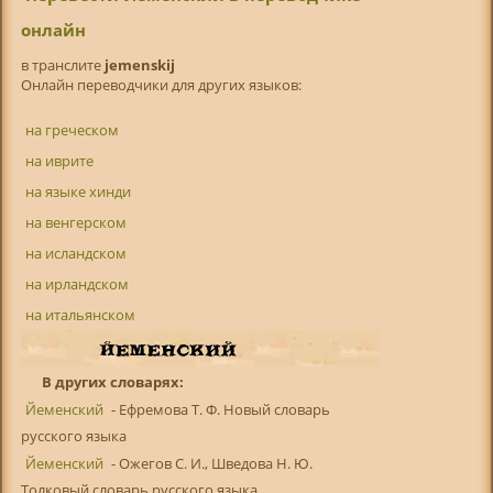
онлайн
в транслитe
jemenskij
Онлайн переводчики для других языков:
на греческом
на иврите
на языке хинди
на венгерском
на исландском
на ирландском
на итальянском
В других словарях:
Йеменский
- Ефремова Т. Ф. Новый словарь
русского языка
Йеменский
- Ожегов С. И., Шведова Н. Ю.
Толковый словарь русского языка ...