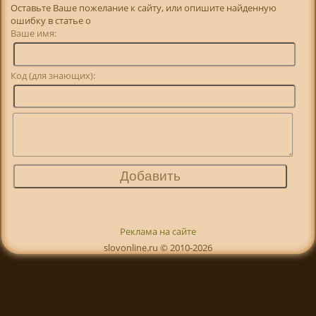
Оставьте Ваше пожелание к сайту, или опишите найденную
ошибку в статье о
Ваше имя:
Код (для знающих):
Реклама на сайте
slovonline.ru © 2010-2026