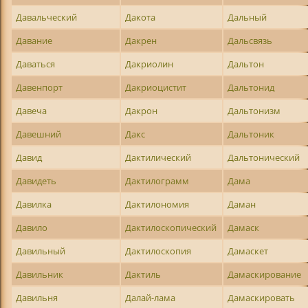
Давальческий
Дакота
Дальный
Давание
Дакрен
Дальсвязь
Даваться
Дакриолин
Дальтон
Давенпорт
Дакриоцистит
Дальтонид
Давеча
Дакрон
Дальтонизм
Давешний
Дакс
Дальтоник
Давид
Дактилический
Дальтонический
Давидеть
Дактилограмм
Дама
Давилка
Дактилономия
Даман
Давило
Дактилоскопический
Дамаск
Давильный
Дактилоскопия
Дамаскет
Давильник
Дактиль
Дамаскирование
Давильня
Далай-лама
Дамаскировать