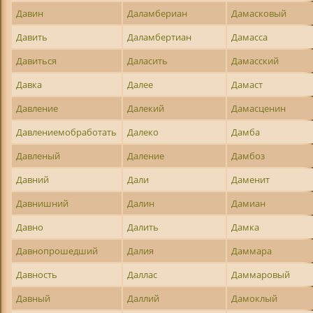
Давин
Даламбериан
Дамасковый
Давить
Даламбертиан
Дамасса
Давиться
Даласить
Дамасский
Давка
Далее
Дамаст
Давление
Далекий
Дамасценин
Давлениемобработать
Далеко
Дамба
Давленый
Даление
Дамбоз
Давний
Дали
Даменит
Давнишний
Далин
Дамиан
Давно
Далить
Дамка
Давнопрошедший
Далия
Даммара
Давность
Даллас
Даммаровый
Давный
Даллий
Дамоклый