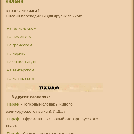
онлайн
в транслитe
paraf
Онлайн переводчики для других языков:
на галисийском
на немецком
на греческом
на иврите
на языке хинди
на венгерском
на исландском
В других словарях:
Параф
- Толковый словарь живого
великорусского языка В. И. Даля
Параф
- Ефремова Т. Ф. Новый словарь русского
языка
Параф
- Словарь иностранных слов