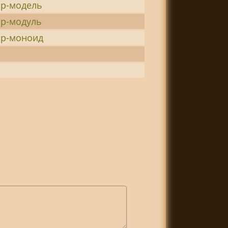
ор-модель
ор-модуль
ор-моноид