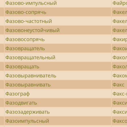
Фазово-импульсный
Файр
Фазово-сопрячь
Факе
Фазово-частотный
Факе
Фазовонеустойчивый
Факе
Фазовосопрячь
Факи
Фазовращатель
Фако
Фазовращательный
Фако
Фазовращать
Фако
Фазовыравниватель
Фако
Фазовыравнивать
Факс
Фазограф
Факс
Фазодвигать
Факс
Фазозадерживать
Факс
Фазоимпульсный
Факс