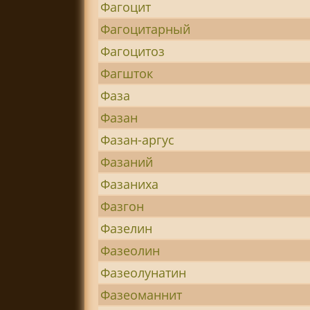
Фагоцит
Фагоцитарный
Фагоцитоз
Фагшток
Фаза
Фазан
Фазан-аргус
Фазаний
Фазаниха
Фазгон
Фазелин
Фазеолин
Фазеолунатин
Фазеоманнит