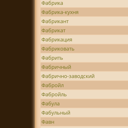
Фабрика
Фабрика-кухня
Фабрикант
Фабрикат
Фабрикация
Фабриковать
Фабрить
Фабричный
Фабрично-заводский
Фабройл
Фабройль
Фабула
Фабульный
Фавн