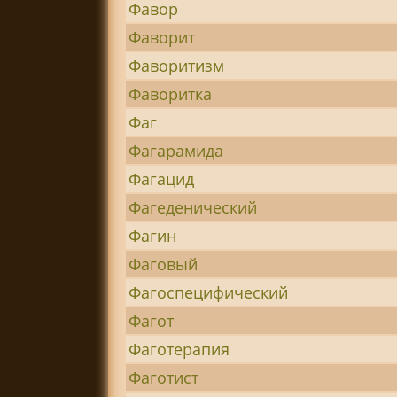
Фавор
Фаворит
Фаворитизм
Фаворитка
Фаг
Фагарамида
Фагацид
Фагеденический
Фагин
Фаговый
Фагоспецифический
Фагот
Фаготерапия
Фаготист