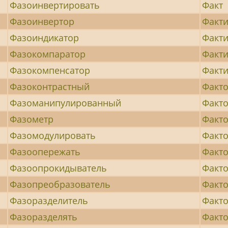
Фазоинвертировать
Факт
Фазоинвертор
Факти
Фазоиндикатор
Факт
Фазокомпаратор
Факт
Фазокомпенсатор
Факт
Фазоконтрастный
Факт
Фазоманипулированный
Факт
Фазометр
Факт
Фазомодулировать
Факто
Фазоопережать
Факт
Фазоопрокидыватель
Факто
Фазопреобразователь
Факто
Фазоразделитель
Факт
Фазоразделять
Факто