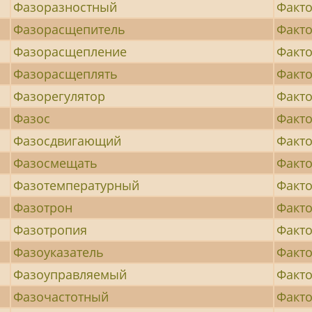
Фазоразностный
Факт
Фазорасщепитель
Факто
Фазорасщепление
Факто
Фазорасщеплять
Факто
Фазорегулятор
Факт
Фазос
Факто
Фазосдвигающий
Факто
Фазосмещать
Факто
Фазотемпературный
Факто
Фазотрон
Факто
Фазотропия
Факт
Фазоуказатель
Факт
Фазоуправляемый
Факт
Фазочастотный
Факт