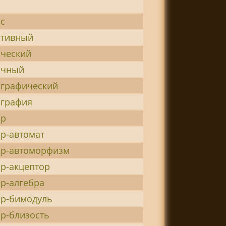
с
итивный
ический
ичный
ографический
ография
ор
р-автомат
ор-автоморфизм
р-акцептор
р-алгебра
ор-бимодуль
р-близость