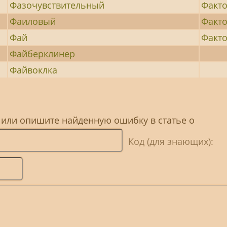
Фазочувствительный
Факт
Фаиловый
Факт
Фай
Факт
Файберклинер
Файвоклка
 или опишите найденную ошибку в статье о
Код (для знающих):