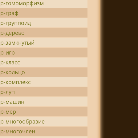
ор-гомоморфизм
р-граф
р-группоид
р-дерево
ор-замкнутый
р-игр
р-класс
р-кольцо
р-комплекс
р-луп
ор-машин
ор-мер
ор-многообразие
ор-многочлен