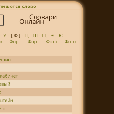
пишется слово
Словари
Онлайн
-
У
-
[ Ф ]
-
Ц
-
Ш
-
Щ
-
Э
-
Ю
-
к
-
Форг
-
Форт
-
Фото
-
Фото
ешин
кабинет
овый
с
штейн
инг