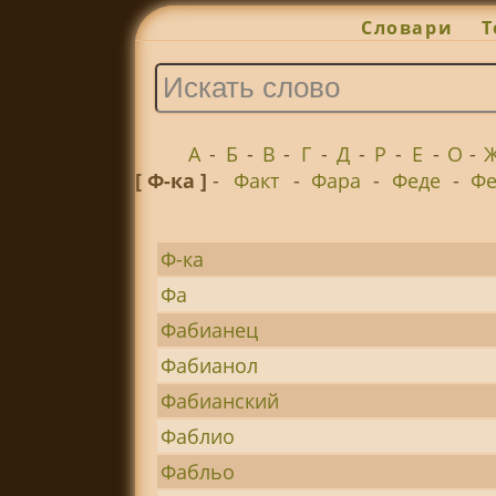
Словари
Т
А
-
Б
-
В
-
Г
-
Д
-
Р
-
Е
-
О
-
[ Ф-ка ]
-
Факт
-
Фара
-
Феде
-
Ф
Ф-ка
Фа
Фабианец
Фабианол
Фабианский
Фаблио
Фабльо