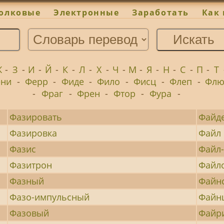
олковые
Электронные
Заработать
Как 
Ж
-
З
-
И
-
Й
-
К
-
Л
-
Х
-
Ч
-
М
-
Я
-
Н
-
С
-
П
-
Т
ени
-
Ферр
-
Фиде
-
Фило
-
Фисц
-
Флеп
-
Флю
-
Фраг
-
Френ
-
Фтор
-
Фура
-
Фазировать
Файд
Фазировка
Файл
Фазис
Файл-
Фазитрон
Файл
Фазный
Файн
Фазо-импульсный
Файн
Фазовый
Файр