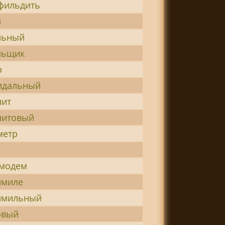
фильдить
л
льный
льщик
р
идальный
лит
литовый
метр
-модем
имиле
имильный
овый