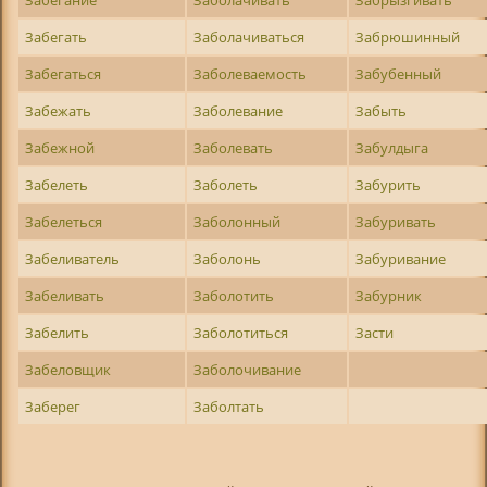
Забегать
Заболачиваться
Забрюшинный
Забегаться
Заболеваемость
Забубенный
Забежать
Заболевание
Забыть
Забежной
Заболевать
Забулдыга
Забелеть
Заболеть
Забурить
Забелеться
Заболонный
Забуривать
Забеливатель
Заболонь
Забуривание
Забеливать
Заболотить
Забурник
Забелить
Заболотиться
Засти
Забеловщик
Заболочивание
Заберег
Заболтать