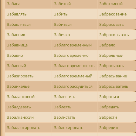
Забава
Забитый
Заботливый
Забавлять
Забить
Забракование
Забавляться
Забиться
Забраковать
Забавник
Забияка
Забраковывать
Забавница
Заблаговременный
Забрало
Забавно
Заблаговременно
Забральный
Забавный
Заблаговременность
Забрасывать
Забазировать
Заблаговремменый
Забрасывание
Забайкалье
Заблагорассудиться
Забрасыватель
Забалансовый
Заблестеть
Забраться
Забалдевать
Заблеять
Забредать
Забалканский
Заблистать
Забрести
Забаллотировать
Заблокировать
Забредить