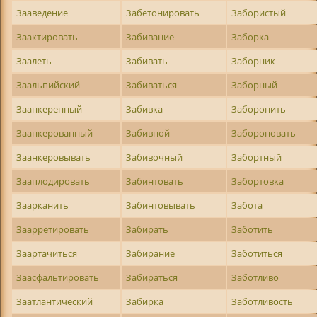
Зааведение
Забетонировать
Забористый
Заактировать
Забивание
Заборка
Заалеть
Забивать
Заборник
Заальпийский
Забиваться
Заборный
Заанкеренный
Забивка
Заборонить
Заанкерованный
Забивной
Забороновать
Заанкеровывать
Забивочный
Забортный
Зааплодировать
Забинтовать
Забортовка
Заарканить
Забинтовывать
Забота
Заарретировать
Забирать
Заботить
Заартачиться
Забирание
Заботиться
Заасфальтировать
Забираться
Заботливо
Заатлантический
Забирка
Заботливость