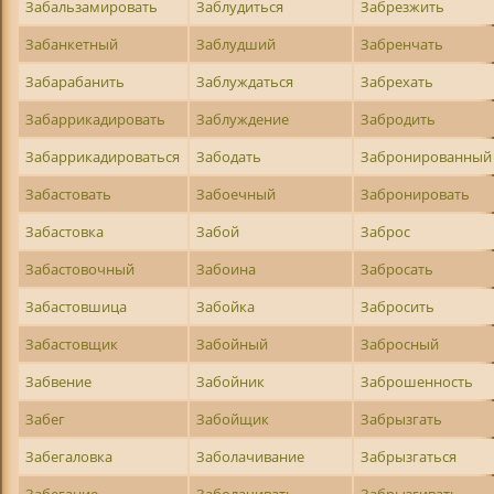
Забальзамировать
Заблудиться
Забрезжить
Забанкетный
Заблудший
Забренчать
Забарабанить
Заблуждаться
Забрехать
Забаррикадировать
Заблуждение
Забродить
Забаррикадироваться
Забодать
Забронированный
Забастовать
Забоечный
Забронировать
Забастовка
Забой
Заброс
Забастовочный
Забоина
Забросать
Забастовшица
Забойка
Забросить
Забастовщик
Забойный
Забросный
Забвение
Забойник
Заброшенность
Забег
Забойщик
Забрызгать
Забегаловка
Заболачивание
Забрызгаться
Забегание
Заболачивать
Забрызгивать