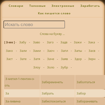
Словари
Толковые
Электронные
Заработать
Как пишется слово
Слова на букву ...
[ З-ме ]
-
Забу
-
Заво
-
Заго
-
Задв
-
Зажи
-
Зака
-
Зако
-
Зали
-
Зами
-
Заоч
-
Запл
-
Запы
-
Засв
-
Заст
-
Зате
-
Затя
-
Заче
-
Заяв
-
Здор
-
Зерн
-
Злоу
-
Золо
-
Зубр
-
З-метил-1-пентин-з-
Забеременеть
Заболтаться
оть
За
Забрать
Забор
За-ливина
Забеспокоиться
Заборанивать