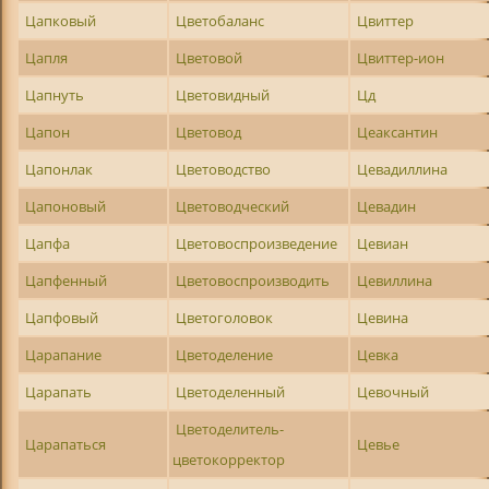
Цапковый
Цветобаланс
Цвиттер
Цапля
Цветовой
Цвиттер-ион
Цапнуть
Цветовидный
Цд
Цапон
Цветовод
Цеаксантин
Цапонлак
Цветоводство
Цевадиллина
Цапоновый
Цветоводческий
Цевадин
Цапфа
Цветовоспроизведение
Цевиан
Цапфенный
Цветовоспроизводить
Цевиллина
Цапфовый
Цветоголовок
Цевина
Царапание
Цветоделение
Цевка
Царапать
Цветоделенный
Цевочный
Цветоделитель-
Царапаться
Цевье
цветокорректор