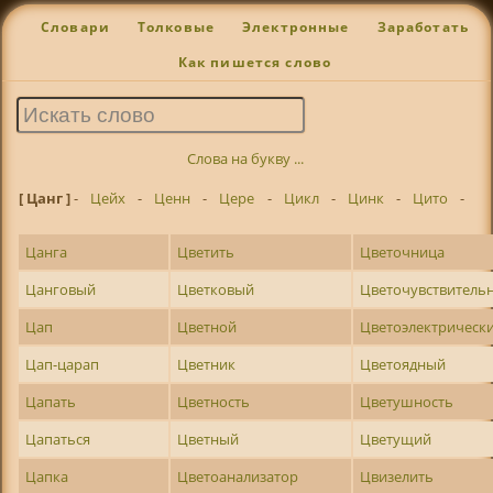
Словари
Толковые
Электронные
Заработать
Как пишется слово
Слова на букву ...
[ Цанг ]
-
Цейх
-
Ценн
-
Цере
-
Цикл
-
Цинк
-
Цито
-
Цанга
Цветить
Цветочница
Цанговый
Цветковый
Цветочувствитель
Цап
Цветной
Цветоэлектрическ
Цап-царап
Цветник
Цветоядный
Цапать
Цветность
Цветушность
Цапаться
Цветный
Цветущий
Цапка
Цветоанализатор
Цвизелить