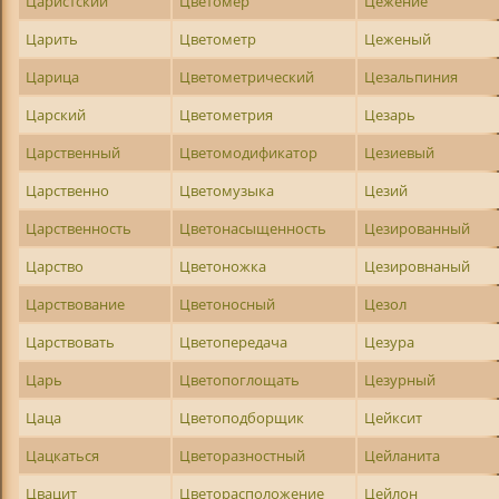
Царистский
Цветомер
Цежение
Царить
Цветометр
Цеженый
Царица
Цветометрический
Цезальпиния
Царский
Цветометрия
Цезарь
Царственный
Цветомодификатор
Цезиевый
Царственно
Цветомузыка
Цезий
Царственность
Цветонасыщенность
Цезированный
Царство
Цветоножка
Цезировнаный
Царствование
Цветоносный
Цезол
Царствовать
Цветопередача
Цезура
Царь
Цветопоглощать
Цезурный
Цаца
Цветоподборщик
Цейксит
Цацкаться
Цветоразностный
Цейланита
Цвацит
Цветорасположение
Цейлон