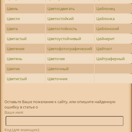
Цвель
Цветосдвигать
Цейлонец
Цвести
Цветостойкий
Цейлонка
Цвета
Цветостойкость
Цейлонский
Цветастый
Цветоустойчивый
Цейнерит
Цветение
Цветофотографический
Цейтнот
Цветень
Цветочек
Цейтраферный
Цветик
Цветочный
Цветистый
Цветочник
Оставьте Ваше пожелание к сайту, или опишите найденную
ошибку в статье о
Ваше имя:
Код (для знающих):