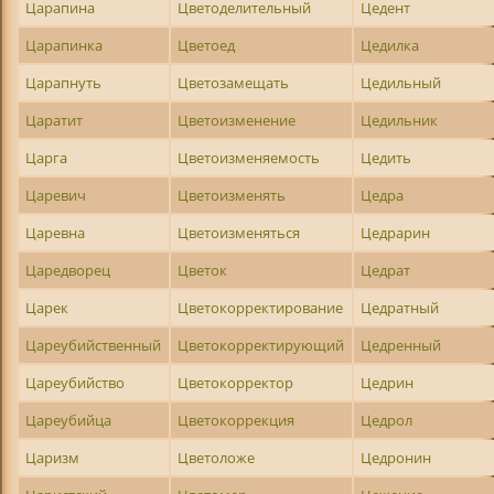
Царапина
Цветоделительный
Цедент
Царапинка
Цветоед
Цедилка
Царапнуть
Цветозамещать
Цедильный
Царатит
Цветоизменение
Цедильник
Царга
Цветоизменяемость
Цедить
Царевич
Цветоизменять
Цедра
Царевна
Цветоизменяться
Цедрарин
Царедворец
Цветок
Цедрат
Царек
Цветокорректирование
Цедратный
Цареубийственный
Цветокорректирующий
Цедренный
Цареубийство
Цветокорректор
Цедрин
Цареубийца
Цветокоррекция
Цедрол
Царизм
Цветоложе
Цедронин