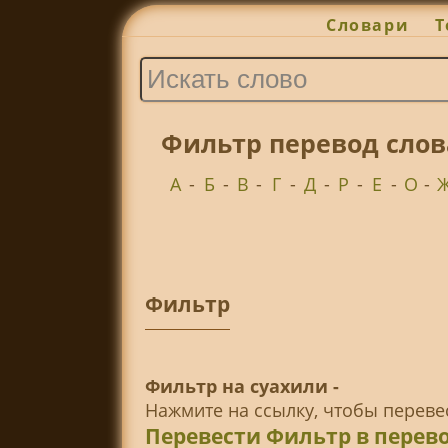
Словари
Т
Фильтр перевод слов
А
-
Б
-
В
-
Г
-
Д
-
Р
-
Е
-
О
-
Фильтр
Фильтр на суахили -
Нажмите на ссылку, чтобы перев
Перевести Фильтр в перев