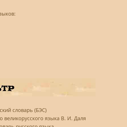
зыков:
кий словарь (БЭС)
 великорусского языка В. И. Даля
оварь русского языка