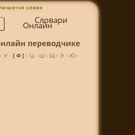
пишется слово
Словари
Онлайн
онлайн переводчике
-
У
-
[ Ф ]
-
Ц
-
Ш
-
Щ
-
Э
-
Ю
-