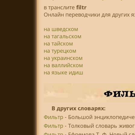
в транслитe
filtr
Онлайн переводчики для других я
на шведском
на тагальском
на тайском
на турецком
на украинском
на валлийском
на языке идиш
В других словарях:
Фильтр
- Большой энциклопедичес
Фильтр
- Толковый словарь живого
Фильтр
- Ефремова Т. Ф. Новый сл