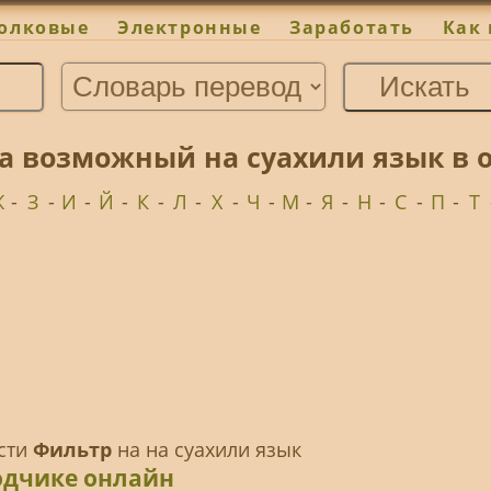
олковые
Электронные
Заработать
Как 
а возможный на суахили язык в 
Ж
-
З
-
И
-
Й
-
К
-
Л
-
Х
-
Ч
-
М
-
Я
-
Н
-
С
-
П
-
Т
ести
Фильтр
на на суахили язык
одчике онлайн