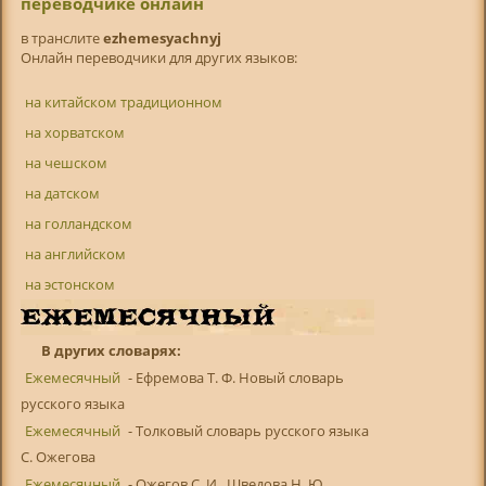
переводчике онлайн
в транслитe
ezhemesyachnyj
Онлайн переводчики для других языков:
на китайском традиционном
на хорватском
на чешском
на датском
на голландском
на английском
на эстонском
В других словарях:
Ежемесячный
- Ефремова Т. Ф. Новый словарь
русского языка
Ежемесячный
- Толковый словарь русского языка
С. Ожегова
Ежемесячный
- Ожегов С. И., Шведова Н. Ю.