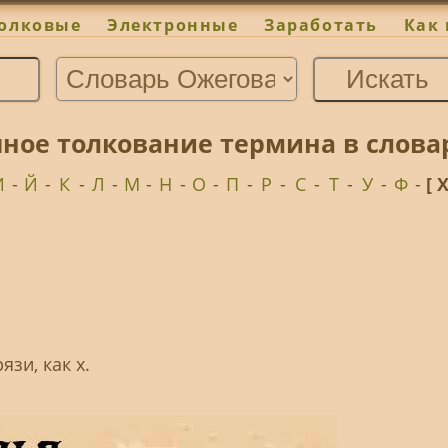
олковые
Электронные
Заработать
Как 
чное толкование термина в слова
И
-
Й
-
К
-
Л
-
М
-
Н
-
О
-
П
-
Р
-
С
-
Т
-
У
-
Ф
-
[ 
язи, как х.