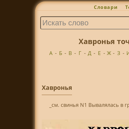
Словари
Т
Хавронья то
А
-
Б
-
В
-
Г
-
Д
-
Е
-
Ж
-
З
-
Хавронья
_см. свинья N1 Вывалялась в гр