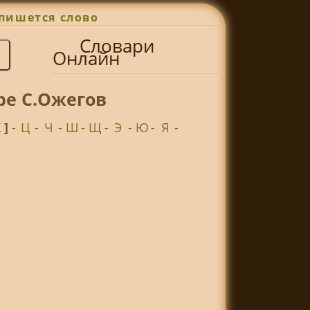
пишется слово
Словари
Онлайн
ре С.Ожегов
Х ]
-
Ц
-
Ч
-
Ш
-
Щ
-
Э
-
Ю
-
Я
-