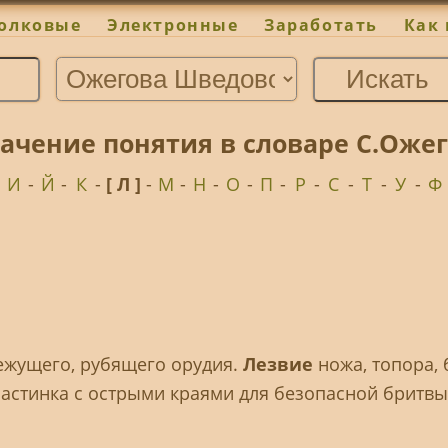
олковые
Электронные
Заработать
Как 
ачение понятия в словаре С.Оже
-
И
-
Й
-
К
-
[ Л ]
-
М
-
Н
-
О
-
П
-
Р
-
С
-
Т
-
У
-
Ф
й режущего, рубящего орудия.
Лезвие
ножа, топора, 
ластинка с острыми краями для безопасной бритвы.