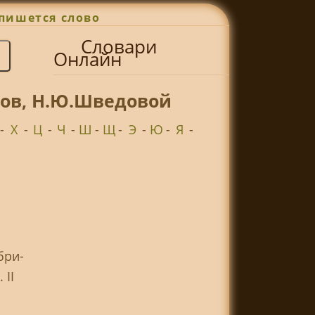
пишется слово
Словари
Онлайн
гов, Н.Ю.Шведовой
-
Х
-
Ц
-
Ч
-
Ш
-
Щ
-
Э
-
Ю
-
Я
-
бри-
 II