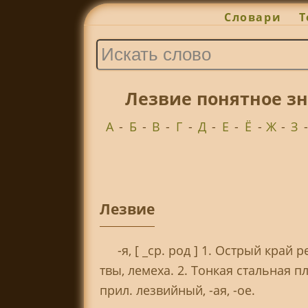
Словари
Т
Лезвие понятное зн
А
-
Б
-
В
-
Г
-
Д
-
Е
-
Ё
-
Ж
-
З
Лезвие
-я, [ _ср. род ] 1. Острый кра
твы, лемеха. 2. Тонкая стальная п
прил. лезвийный, -ая, -ое.