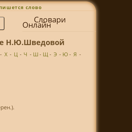
пишется слово
Словари
Онлайн
ре Н.Ю.Шведовой
-
Х
-
Ц
-
Ч
-
Ш
-
Щ
-
Э
-
Ю
-
Я
-
рен.).