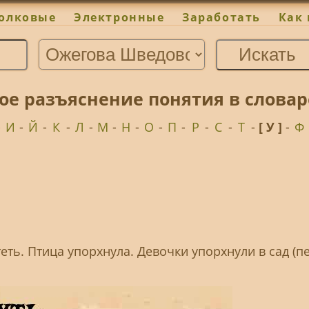
олковые
Электронные
Заработать
Как 
ое разъяснение понятия в слова
-
И
-
Й
-
К
-
Л
-
М
-
Н
-
О
-
П
-
Р
-
С
-
Т
-
[ У ]
-
Ф
теть. Птица упорхнула. Девочки упорхнули в сад (пе