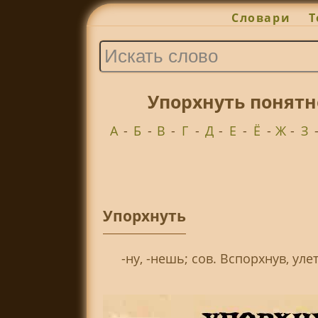
Словари
Т
Упорхнуть понятн
А
-
Б
-
В
-
Г
-
Д
-
Е
-
Ё
-
Ж
-
З
Упорхнуть
-ну, -нешь; сов. Вспорхнув, уле