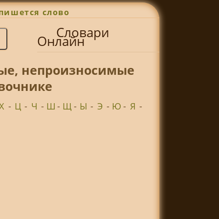
пишется слово
Словари
Онлайн
ные, непроизносимые
авочнике
Х
-
Ц
-
Ч
-
Ш
-
Щ
-
Ы
-
Э
-
Ю
-
Я
-