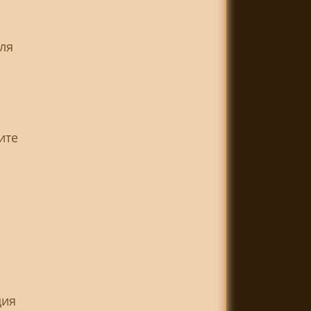
ля
ите
ция