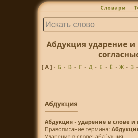
Словари
Т
Абдукция ударение и
согласны
[ А ]
-
Б
-
В
-
Г
-
Д
-
Е
-
Ё
-
Ж
-
З
Абдукция
Абдукция - ударение в слове и
Правописание термина:
Абдукци
Ударение в слове: абд`укция