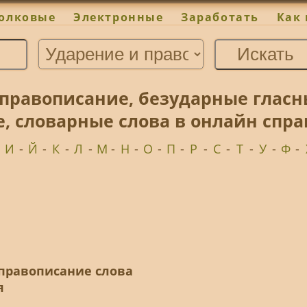
олковые
Электронные
Заработать
Как 
 правописание, безударные глас
е, словарные слова в онлайн спр
-
И
-
Й
-
К
-
Л
-
М
-
Н
-
О
-
П
-
Р
-
С
-
Т
-
У
-
Ф
-
 правописание слова
я