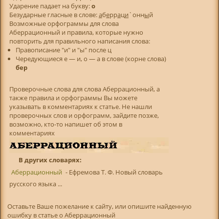
Ударение падает на букву:
о
Безударные гласные в слове:
а
б
е
рр
а
ц
и
`онн
ы
й
Возможные орфограммы для слова
Аберрационный и правила, которые нужно
повторить для правильного написания слова:
Правописание "и" и "ы" после ц
Чередующиеся е — и, о — а в слове (корне слова)
бер
Проверочные слова для слова Аберрационный, а
также правила и орфограммы Вы можете
указывать в комментариях к статье. Не нашли
проверочных слов и орфограмм, зайдите позже,
возможно, кто-то напишет об этом в
комментариях
В других словарях:
Аберрационный
- Ефремова Т. Ф. Новый словарь
русского языка ...
Оставьте Ваше пожелание к сайту, или опишите найденную
ошибку в статье о Аберрационный