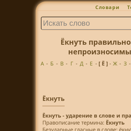
Словари
Т
Ёкнуть правильно
непроизносимые
А
-
Б
-
В
-
Г
-
Д
-
Е
-
[ Ё ]
-
Ж
-
З
Ёкнуть
Ёкнуть - ударение в слове и п
Правописание термина:
Ёкнуть
Безударные гласные в слове:
ё
кн
у