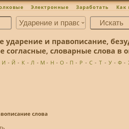
олковые
Электронные
Заработать
Как 
е ударение и правописание, безу
 согласные, словарные слова в 
-
И
-
Й
-
К
-
Л
-
М
-
Н
-
О
-
П
-
Р
-
С
-
Т
-
У
-
Ф
-
равописание слова
ть