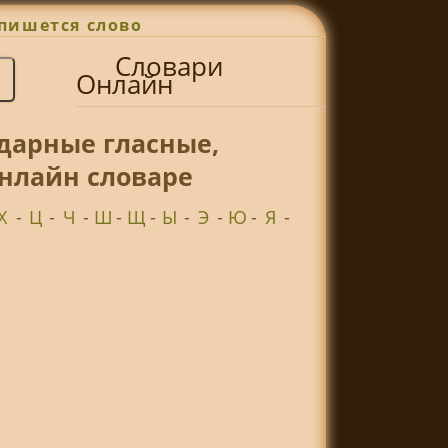
пишется слово
Словари
Онлайн
дарные гласные,
онлайн словаре
Х
-
Ц
-
Ч
-
Ш
-
Щ
-
Ы
-
Э
-
Ю
-
Я
-