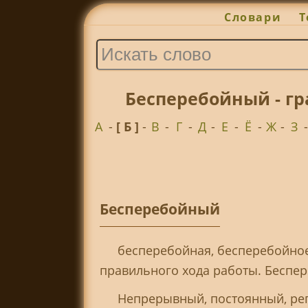
Словари
Т
Бесперебойный - гр
А
-
[ Б ]
-
В
-
Г
-
Д
-
Е
-
Ё
-
Ж
-
З
Бесперебойный
бесперебойная, бесперебойное
правильного хода работы. Беспер
Непрерывный, постоянный, ре