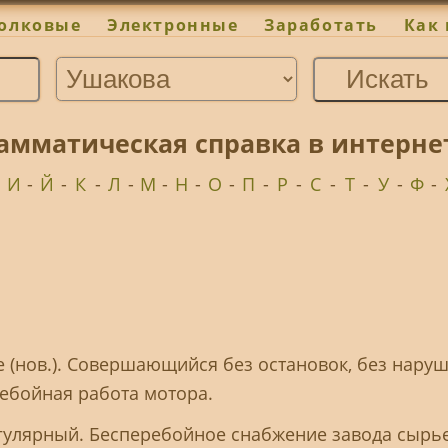
олковые
Электронные
Заработать
Как 
амматическая справка в интерне
-
И
-
Й
-
К
-
Л
-
М
-
Н
-
О
-
П
-
Р
-
С
-
Т
-
У
-
Ф
-
 (нов.). Совершающийся без остановок, без нару
ебойная работа мотора.
гулярный. Бесперебойное снабжение завода сырь