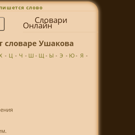
пишется слово
Словари
Онлайн
т словаре Ушакова
Х
-
Ц
-
Ч
-
Ш
-
Щ
-
Ы
-
Э
-
Ю
-
Я
-
шения
ем.