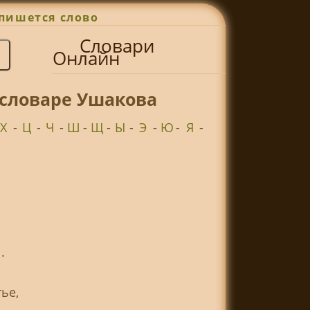
пишется слово
Словари
Онлайн
 словаре Ушакова
Х
-
Ц
-
Ч
-
Ш
-
Щ
-
Ы
-
Э
-
Ю
-
Я
-
.
ье,