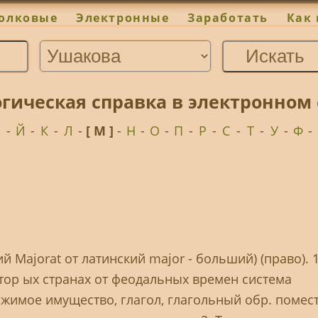
олковые
Электронные
Заработать
Как 
огическая справка в электронном
И
-
Й
-
К
-
Л
-
[ М ]
-
Н
-
О
-
П
-
Р
-
С
-
Т
-
У
-
Ф
-
ий Majorat от латинский major - больший) (право). 1
отор ых странах от феодальных времен система
ижимое имущество, глагол, глагольный обр. помест