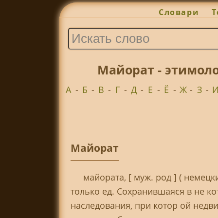
Словари
Т
Майорат - этимол
А
-
Б
-
В
-
Г
-
Д
-
Е
-
Ё
-
Ж
-
З
-
Майорат
майората, [ муж. род ] ( немецк
только ед. Сохранившаяся в не к
наследования, при котор ой недв