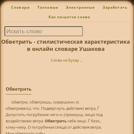
Словари
Толковые
Электронные
Заработать
Как пишется слово
Обветрить - стилистическая характеристика
в онлайн словаре Ушакова
Слова на букву ...
Обветрить
обветрю, обветришь, совершенн. (к
обветривать), что. Подвергнуть действию ветра. Ѓ
Допустить погрубение чего-н. (преимущ. лица) под
воздействием ветра.
Обветрить
себе лицо. Ѓ безл.,
кому-чему. О погрубении (лица) от действия ветра.
Мне обветрило губы.