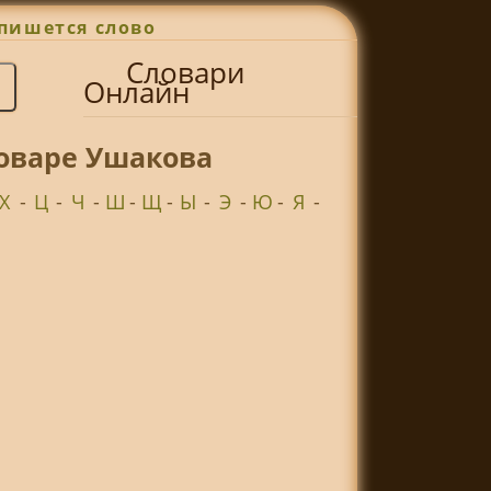
пишется слово
Словари
Онлайн
ловаре Ушакова
Х
-
Ц
-
Ч
-
Ш
-
Щ
-
Ы
-
Э
-
Ю
-
Я
-