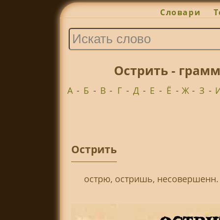
Словари
Т
Острить - грам
А
-
Б
-
В
-
Г
-
Д
-
Е
-
Ё
-
Ж
-
З
-
Острить
острю, остришь, несовершенн.