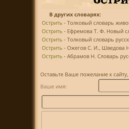
В других словарях:
Острить
- Толковый словарь живог
Острить
- Ефремова Т. Ф. Новый с
Острить
- Толковый словарь русск
Острить
- Ожегов С. И., Шведова 
Острить
- Абрамов Н. Словарь рус
Оставьте Ваше пожелание к сайту,
Ваше имя: