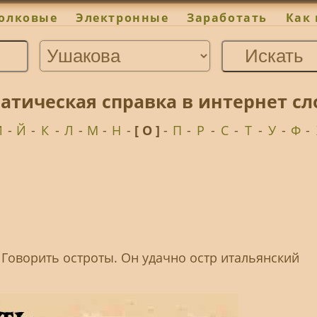
олковые
Электронные
Заработать
Как 
матическая справка в интернет с
И
-
Й
-
К
-
Л
-
М
-
Н
-
[ О ]
-
П
-
Р
-
С
-
Т
-
У
-
Ф
-
 Говорить остроты. Он удачно остр итальянский