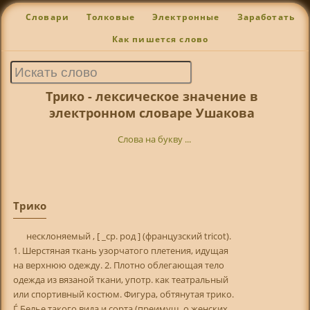
Словари
Толковые
Электронные
Заработать
Как пишется слово
Трико - лексическое значение в
электронном словаре Ушакова
Слова на букву ...
Трико
несклоняемый , [ _ср. род ] (французский tricot).
1. Шерстяная ткань узорчатого плетения, идущая
на верхнюю одежду. 2. Плотно облегающая тело
одежда из вязаной ткани, употр. как театральный
или спортивный костюм. Фигура, обтянутая трико.
Ѓ Белье такого вида и сорта (преимущ. о женских