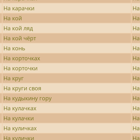
На карачки
На
На кой
На
На кой ляд
На
На кой чёрт
На
На конь
На
На корточках
На
На корточки
На
На круг
На
На круги своя
На
На кудыкину гору
На
На кулачках
На
На кулачки
На
На куличках
На
На кулички
На