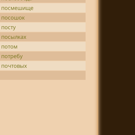
 посмешище
 посошок
 посту
 посылках
 потом
 потребу
 почтовых