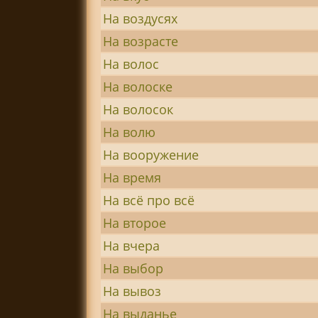
На воздусях
На возрасте
На волос
На волоске
На волосок
На волю
На вооружение
На время
На всё про всё
На второе
На вчера
На выбор
На вывоз
На выданье