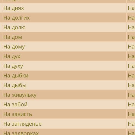
На днях
На
На долгих
На
На долю
На
На дом
На
На дому
На
На дух
На
На духу
На
На дыбки
На
На дыбы
На
На живульку
На
На забой
На
На зависть
На
На загляденье
На
На задворках
На