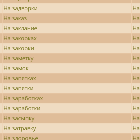
На задворки
На
На заказ
На
На заклание
На
На закорках
На
На закорки
На
На заметку
На
На замок
На
На запятках
На
На запятки
На
На заработках
На
На заработки
На
На засыпку
На
На затравку
На
На здоровье
На