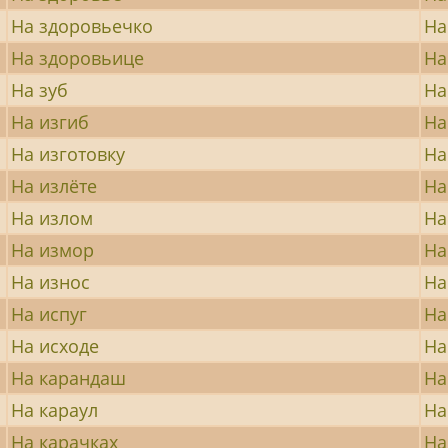
На здоровьечко
На
На здоровьице
На
На зуб
На
На изгиб
На
На изготовку
На
На излёте
На
На излом
На
На измор
На
На износ
На
На испуг
На
На исходе
На
На карандаш
На
На караул
На
На карачках
На