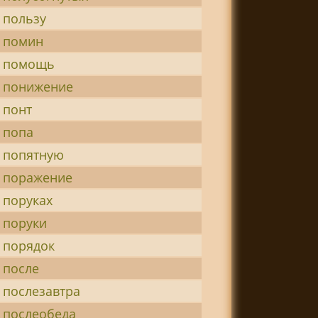
 пользу
 помин
 помощь
 понижение
 понт
 попа
 попятную
 поражение
 поруках
 поруки
 порядок
 после
 послезавтра
 послеобеда