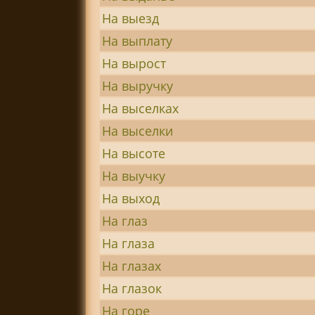
На выезд
На выплату
На вырост
На выручку
На выселках
На выселки
На высоте
На выучку
На выход
На глаз
На глаза
На глазах
На глазок
На горе