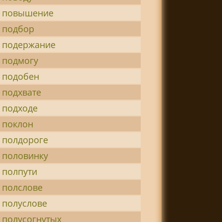
 повышение
 подбор
 подержание
 подмогу
 подобен
 подхвате
 подходе
 поклон
 полдороге
 половинку
 полпути
 полслове
 полуслове
 полусогнутых