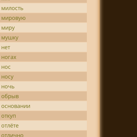
 милость
 мировую
 миру
 мушку
 нет
 ногах
 нос
 носу
 ночь
 обрыв
 основании
 откуп
 отлёте
 отлично