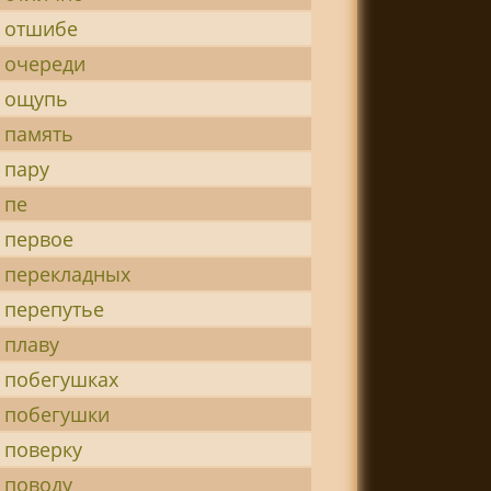
 отшибе
 очереди
 ощупь
 память
 пару
 пе
 первое
 перекладных
 перепутье
 плаву
 побегушках
 побегушки
 поверку
 поводу