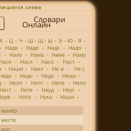
пишется слово
Словари
Онлайн
Х
-
Ц
-
Ч
-
Ш
-
Щ
-
Ы
-
Э
-
Ю
-
Я
-
-
Надв
-
Наде
-
Надк
-
Надо
-
е
-
Нало
-
Нама
-
Наме
-
Наму
Насе
-
Насл
-
Насо
-
Наст
-
н
-
Наши
-
Наэл
-
Не ж
-
Не с
Недо
-
Недо
-
Недо
-
Нежи
-
д
-
Неоп
-
Неот
-
Непе
-
Непо
Нест
-
Нете
-
Неуд
-
Неус
-
Норв
-
Нота
-
Нука
-
Нэши
-
 манер
 месте
 миг