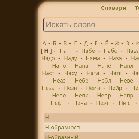
Словари
Т
А
-
Б
-
В
-
Г
-
Д
-
Е
-
Ё
-
Ж
-
З
-
[ Н ]
-
На п
-
Набе
-
Набо
-
Нав
Надр
-
Наду
-
Наем
-
Наза
-
На
-
Нано
-
Напа
-
Напё
-
Напл
Наст
-
Насу
-
Ната
-
Натк
-
На
-
Неаз
-
Небе
-
Небл
-
Неве
Неза
-
Незн
-
Неин
-
Нейр
-
Не
-
Непо
-
Непр
-
Непр
-
Непр
Нефт
-
Неча
-
Неэт
-
Ни с
-
Н
Н-образность
Н-образный