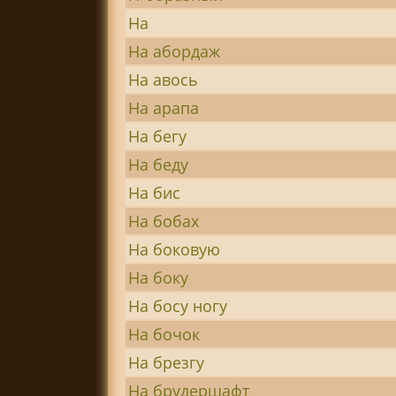
На
На абордаж
На авось
На арапа
На бегу
На беду
На бис
На бобах
На боковую
На боку
На босу ногу
На бочок
На брезгу
На брудершафт