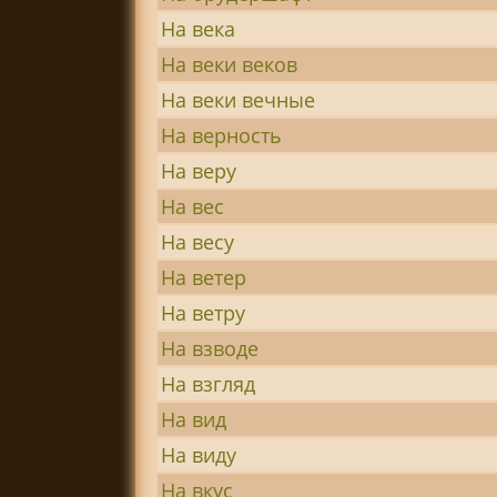
На века
На веки веков
На веки вечные
На верность
На веру
На вес
На весу
На ветер
На ветру
На взводе
На взгляд
На вид
На виду
На вкус