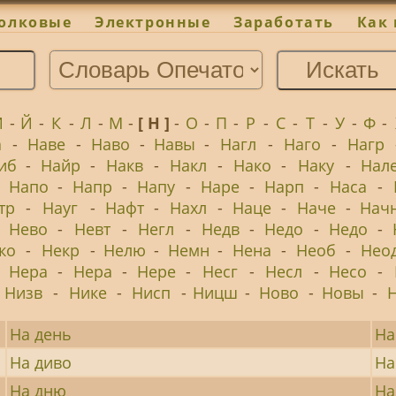
олковые
Электронные
Заработать
Как 
И
-
Й
-
К
-
Л
-
М
-
[ Н ]
-
О
-
П
-
Р
-
С
-
Т
-
У
-
Ф
-
а
-
Наве
-
Наво
-
Навы
-
Нагл
-
Наго
-
Нагр
иб
-
Найр
-
Накв
-
Накл
-
Нако
-
Наку
-
Нал
-
Напо
-
Напр
-
Напу
-
Наре
-
Нарп
-
Наса
-
тр
-
Науг
-
Нафт
-
Нахл
-
Наце
-
Наче
-
Нач
-
Нево
-
Невт
-
Негл
-
Недв
-
Недо
-
Недо
-
ко
-
Некр
-
Нелю
-
Немн
-
Нена
-
Необ
-
Нео
-
Нера
-
Нера
-
Нере
-
Несг
-
Несл
-
Несо
-
Низв
-
Нике
-
Нисп
-
Ницш
-
Ново
-
Новы
-
На день
На
На диво
На
На дню
На