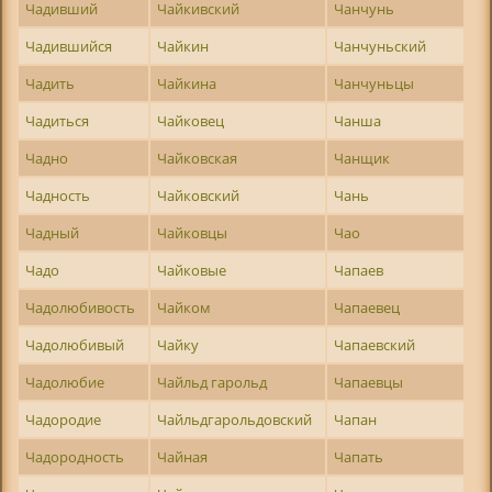
Чадивший
Чайкивский
Чанчунь
Чадившийся
Чайкин
Чанчуньский
Чадить
Чайкина
Чанчуньцы
Чадиться
Чайковец
Чанша
Чадно
Чайковская
Чанщик
Чадность
Чайковский
Чань
Чадный
Чайковцы
Чао
Чадо
Чайковые
Чапаев
Чадолюбивость
Чайком
Чапаевец
Чадолюбивый
Чайку
Чапаевский
Чадолюбие
Чайльд гарольд
Чапаевцы
Чадородие
Чайльдгарольдовский
Чапан
Чадородность
Чайная
Чапать