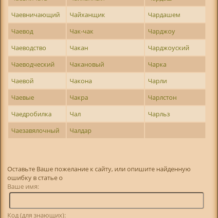
Чаевничающий
Чайханщик
Чардашем
Чаевод
Чак-чак
Чарджоу
Чаеводство
Чакан
Чарджоуский
Чаеводческий
Чакановый
Чарка
Чаевой
Чакона
Чарли
Чаевые
Чакра
Чарлстон
Чаедробилка
Чал
Чарльз
Чаезавялочный
Чалдар
Оставьте Ваше пожелание к сайту, или опишите найденную
ошибку в статье о
Ваше имя:
Код (для знающих):