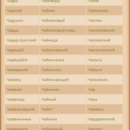
Чадра
Чайнворд
Чапек
Чадский
Чайник
Чапельник
Чадушко
Чайниковый
Чаплин
Чадцы
Чайниковый ковш
Чаплиновский
Чадыр-лунгский
Чайница
Чаплинский
Чадящий
Чайничавший
Чаплыгинский
Чадящийся
Чайничанье
Чапыга
Чаевавший
Чайничать
Чапыги
Чаевать
Чайничающий
Чапыжник
Чаевник
Чайничек
Чар
Чаевница
Чайный
Чара
Чаевничавший
Чайот
Чарвака
Чаевничанье
Чайхана
Чардаринский
Чаевничать
Чайханный
Чардаш