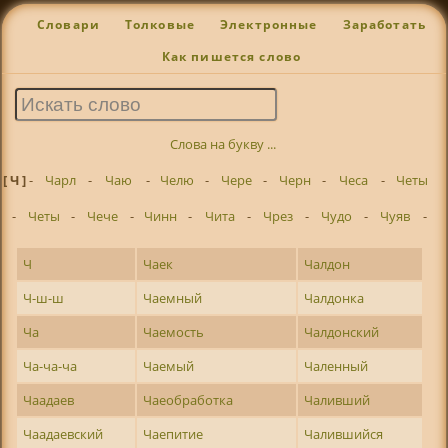
Словари
Толковые
Электронные
Заработать
Как пишется слово
Слова на букву ...
[ Ч ]
-
Чарл
-
Чаю
-
Челю
-
Чере
-
Черн
-
Чеса
-
Четы
-
Четы
-
Чече
-
Чинн
-
Чита
-
Чрез
-
Чудо
-
Чуяв
-
Ч
Чаек
Чалдон
Ч-ш-ш
Чаемный
Чалдонка
Ча
Чаемость
Чалдонский
Ча-ча-ча
Чаемый
Чаленный
Чаадаев
Чаеобработка
Чаливший
Чаадаевский
Чаепитие
Чалившийся