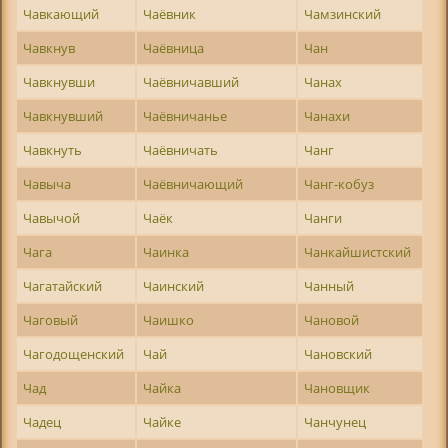
Чавкающий
Чаёвник
Чамзинский
Чавкнув
Чаёвница
Чан
Чавкнувши
Чаёвничавший
Чанах
Чавкнувший
Чаёвничанье
Чанахи
Чавкнуть
Чаёвничать
Чанг
Чавыча
Чаёвничающий
Чанг-кобуз
Чавычой
Чаёк
Чанги
Чага
Чаинка
Чанкайшистский
Чагатайский
Чаинский
Чанный
Чаговый
Чаишко
Чановой
Чагодощенский
Чай
Чановский
Чад
Чайка
Чановщик
Чадец
Чайке
Чанчунец