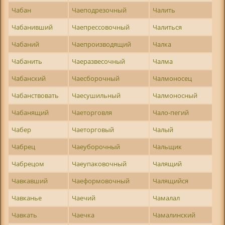
Чабан
Чаеподрезочный
Чалить
Чабанивший
Чаепрессовочный
Чалиться
Чабаний
Чаепроизводящий
Чалка
Чабанить
Чаеразвесочный
Чалма
Чабанский
Чаесборочный
Чалмоносец
Чабанствовать
Чаесушильный
Чалмоносный
Чабанящий
Чаеторговля
Чало-пегий
Чабер
Чаеторговый
Чалый
Чабрец
Чаеуборочный
Чальщик
Чабрецом
Чаеупаковочный
Чалящий
Чавкавший
Чаеформовочный
Чалящийся
Чавканье
Чаечий
Чамалал
Чавкать
Чаечка
Чамалинский