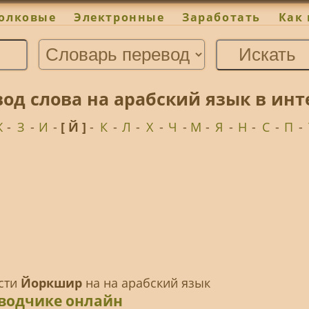
олковые
Электронные
Заработать
Как 
од слова на арабский язык в инт
Ж
-
З
-
И
-
[ Й ]
-
К
-
Л
-
Х
-
Ч
-
М
-
Я
-
Н
-
С
-
П
-
ести
Йоркшир
на на арабский язык
еводчике онлайн