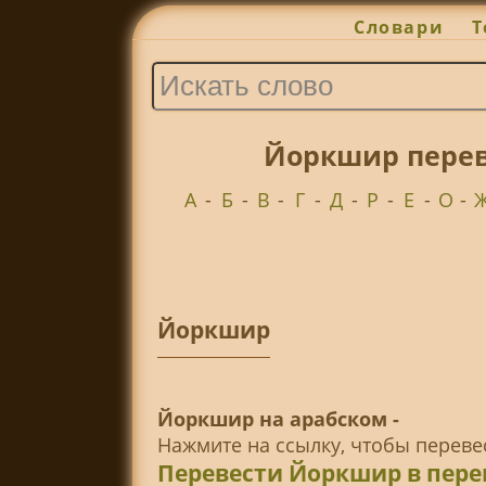
Словари
Т
Йоркшир перев
А
-
Б
-
В
-
Г
-
Д
-
Р
-
Е
-
О
-
Йоркшир
Йоркшир на арабском -
Нажмите на ссылку, чтобы перев
Перевести Йоркшир в пер