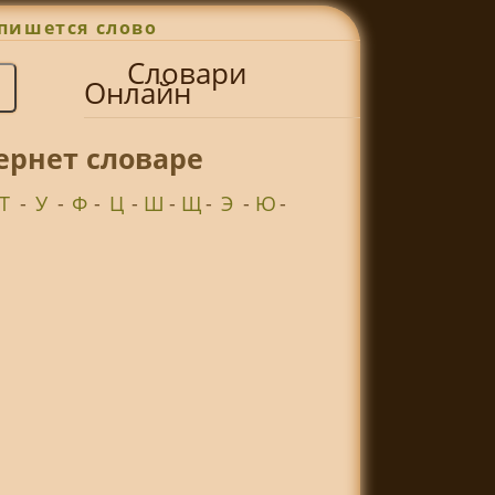
пишется слово
Словари
Онлайн
ернет словаре
Т
-
У
-
Ф
-
Ц
-
Ш
-
Щ
-
Э
-
Ю
-