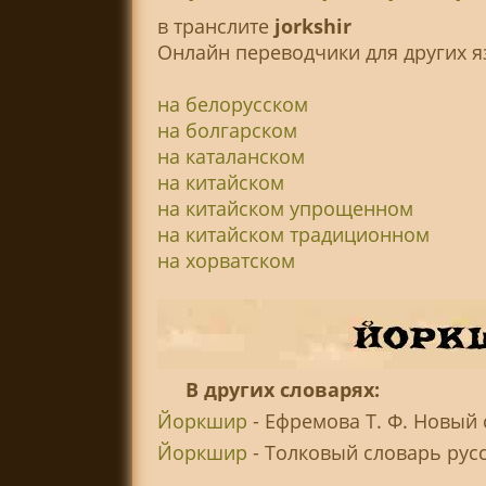
в транслитe
jorkshir
Онлайн переводчики для других я
на белорусском
на болгарском
на каталанском
на китайском
на китайском упрощенном
на китайском традиционном
на хорватском
В других словарях:
Йоркшир
- Ефремова Т. Ф. Новый 
Йоркшир
- Толковый словарь русск