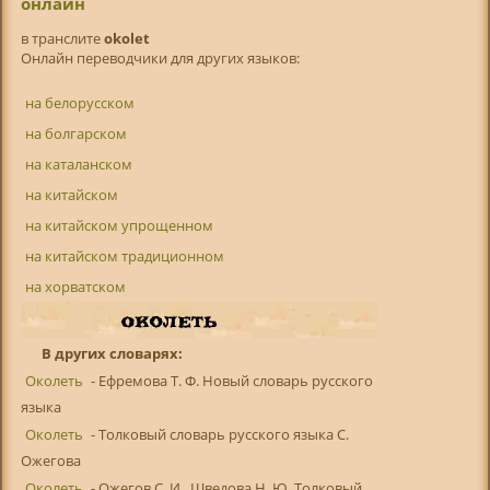
онлайн
в транслитe
okolet
Онлайн переводчики для других языков:
на белорусском
на болгарском
на каталанском
на китайском
на китайском упрощенном
на китайском традиционном
на хорватском
В других словарях:
Околеть
- Ефремова Т. Ф. Новый словарь русского
языка
Околеть
- Толковый словарь русского языка С.
Ожегова
Околеть
- Ожегов С. И., Шведова Н. Ю. Толковый