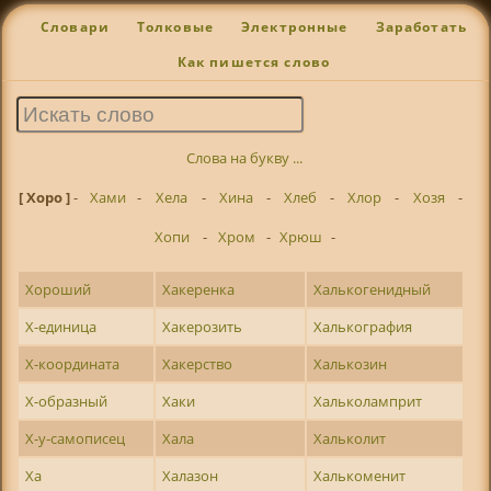
Словари
Толковые
Электронные
Заработать
Как пишется слово
Слова на букву ...
[ Хоро ]
-
Хами
-
Хела
-
Хина
-
Хлеб
-
Хлор
-
Хозя
-
Хопи
-
Хром
-
Хрюш
-
Хороший
Хакеренка
Халькогенидный
Х-единица
Хакерозить
Халькография
Х-координата
Хакерство
Халькозин
Х-образный
Хаки
Хальколамприт
Х-у-самописец
Хала
Хальколит
Ха
Халазон
Халькоменит