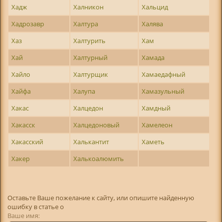
Хадж
Халникон
Хальцид
Хадрозавр
Халтура
Халява
Хаз
Халтурить
Хам
Хай
Халтурный
Хамада
Хайло
Халтурщик
Хамаедафный
Хайфа
Халупа
Хамазульный
Хакас
Халцедон
Хамдный
Хакасск
Халцедоновый
Хамелеон
Хакасский
Халькантит
Хаметь
Хакер
Халькоалюмить
Оставьте Ваше пожелание к сайту, или опишите найденную
ошибку в статье о
Ваше имя: