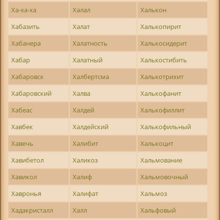
Ха-ха-ха
Халал
Халькон
Хабазить
Халат
Халькопирит
Хабанера
Халатность
Халькосидерит
Хабар
Халатный
Халькостибить
Хабаровск
Халбертсма
Халькотрихит
Хабаровский
Халва
Халькофанит
Хабеас
Халдей
Халькофиллит
Хавбек
Халдейский
Халькофильный
Хавечь
Халибит
Халькоцит
Хавибетол
Халикоз
Хальмование
Хавикол
Халиф
Хальмовочный
Хавронья
Халифат
Хальмоз
Хадакристалл
Халл
Хальфовый