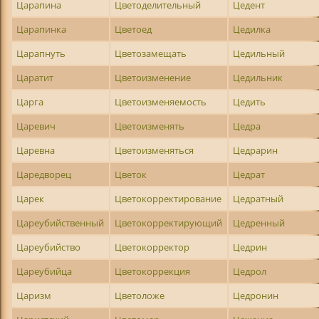
Царапина
Цветоделительный
Цедент
Царапинка
Цветоед
Цедилка
Царапнуть
Цветозамещать
Цедильный
Царатит
Цветоизменение
Цедильник
Царга
Цветоизменяемость
Цедить
Царевич
Цветоизменять
Цедра
Царевна
Цветоизменяться
Цедрарин
Царедворец
Цветок
Цедрат
Царек
Цветокорректирование
Цедратный
Цареубийственный
Цветокорректирующий
Цедренный
Цареубийство
Цветокорректор
Цедрин
Цареубийца
Цветокоррекция
Цедрол
Царизм
Цветоложе
Цедронин