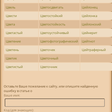
Цвель
Цветосдвигать
Цейлонец
Цвести
Цветостойкий
Цейлонка
Цвета
Цветостойкость
Цейлонский
Цветастый
Цветоустойчивый
Цейнерит
Цветение
Цветофотографический
Цейтнот
Цветень
Цветочек
Цейтраферный
Цветик
Цветочный
Цветистый
Цветочник
Оставьте Ваше пожелание к сайту, или опишите найденную
ошибку в статье о
Ваше имя:
Код (для знающих):