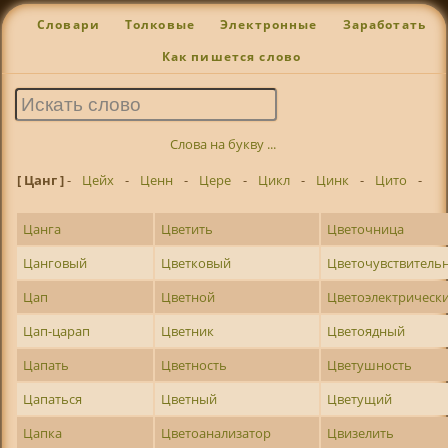
Словари
Толковые
Электронные
Заработать
Как пишется слово
Слова на букву ...
[ Цанг ]
-
Цейх
-
Ценн
-
Цере
-
Цикл
-
Цинк
-
Цито
-
Цанга
Цветить
Цветочница
Цанговый
Цветковый
Цветочувствитель
Цап
Цветной
Цветоэлектрическ
Цап-царап
Цветник
Цветоядный
Цапать
Цветность
Цветушность
Цапаться
Цветный
Цветущий
Цапка
Цветоанализатор
Цвизелить