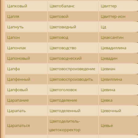
Цапковый
Цветобаланс
Цвиттер
Цапля
Цветовой
Цвиттер-ион
Цапнуть
Цветовидный
Цд
Цапон
Цветовод
Цеаксантин
Цапонлак
Цветоводство
Цевадиллина
Цапоновый
Цветоводческий
Цевадин
Цапфа
Цветовоспроизведение
Цевиан
Цапфенный
Цветовоспроизводить
Цевиллина
Цапфовый
Цветоголовок
Цевина
Царапание
Цветоделение
Цевка
Царапать
Цветоделенный
Цевочный
Цветоделитель-
Царапаться
Цевье
цветокорректор