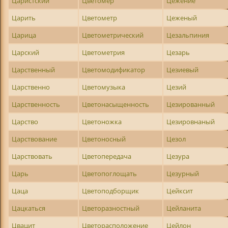
Царистский
Цветомер
Цежение
Царить
Цветометр
Цеженый
Царица
Цветометрический
Цезальпиния
Царский
Цветометрия
Цезарь
Царственный
Цветомодификатор
Цезиевый
Царственно
Цветомузыка
Цезий
Царственность
Цветонасыщенность
Цезированный
Царство
Цветоножка
Цезировнаный
Царствование
Цветоносный
Цезол
Царствовать
Цветопередача
Цезура
Царь
Цветопоглощать
Цезурный
Цаца
Цветоподборщик
Цейксит
Цацкаться
Цветоразностный
Цейланита
Цвацит
Цветорасположение
Цейлон