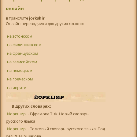
онлайн
в транслитe
jorkshir
Онлайн переводчики для других языков:
на эстонском
на филиппинском
на французском
на галисийском
на немецком
на греческом
на иврите
В других словарях:
Йоркшир
- Ефремова Т. Ф. Новый словарь
русского языка
Йоркшир
- Толковый словарь русского языка. Под
ред. Д. Н. Ушакова ...