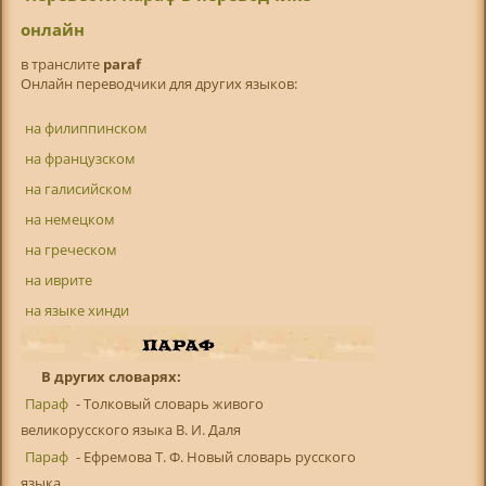
онлайн
в транслитe
paraf
Онлайн переводчики для других языков:
на филиппинском
на французском
на галисийском
на немецком
на греческом
на иврите
на языке хинди
В других словарях:
Параф
- Толковый словарь живого
великорусского языка В. И. Даля
Параф
- Ефремова Т. Ф. Новый словарь русского
языка