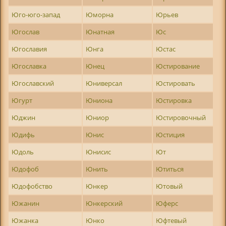
Юго-юго-запад
Юморна
Юрьев
Югослав
Юнатная
Юс
Югославия
Юнга
Юстас
Югославка
Юнец
Юстирование
Югославский
Юниверсал
Юстировать
Югурт
Юниона
Юстировка
Юджин
Юниор
Юстировочный
Юдифь
Юнис
Юстиция
Юдоль
Юнисис
Ют
Юдофоб
Юнить
Ютиться
Юдофобство
Юнкер
Ютовый
Южанин
Юнкерский
Юферс
Южанка
Юнко
Юфтевый