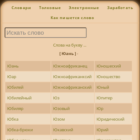
Словари
Толковые
Электронные
Заработать
Как пишется слово
Слова на букву ...
[ Юань ]
-
Юань
Южноафриканец
Юношеский
Юар
Южноафриканксий
Юношество
Юбилей
Южноафриканский
Юный
Юбилейный
Юз
Юпитер
Юбиляр
Юзовый
Юр
Юбка
Юзом
Юридический
Юбка-брюки
Юкавский
Юрий