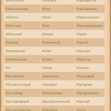
Юбка-клеш
Юкатана
Юрисдиктор
Юбка-спираль
Юкка
Юрисдикция
Юбочка
Юкон
Юрисконсульт
Юбочник
Юла
Юриспруденция
Юбочный
Юлиан
Юрист
Ювелир
Юлианский
Юркий
Ювелирный
Юлия
Юркнуть
Ювенильный
Юлить
Юркость
Юг
Юмор
Юрлить
Юго-восток
Юмореска
Юродивый
Юго-восточный
Юморист
Юродство
Юго-запад
Юмористика
Юродствовать
Юго-западный
Юмористический
Юрский
Юго-юго-восток
Юморить
Юрта