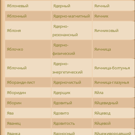
Яблоневый
Ядерный
Яичный
Яблонный
Ядерно-магнитный
Яичник
Ядерно-
Яблоня
Яичниковый
резонансный
Ядерно-
Яблочко
Яичница
физический
Ядерно-
Яблочный
Яичница-болтунья
энергетический
Яборанди-лист
Ядерночистый
Яичница-глазунья
Яборидин
Ядерщик
Яйла
Яборин
Ядовитый
Яйцевидный
Ява
Ядовито
Яйцевод
Яванец
Ядовитость
Яйцевой
Яванка
Ядоносный
Яйцеживородящий