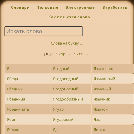
Словари
Толковые
Электронные
Заработать
Как пишется слово
Слова на букву ...
[ Я ]
-
Якор
-
Яхте
-
Я
Ягодный
Язычество
Ябеда
Ягодовидный
Язычковый
Ябедник
Ягодоносный
Язычный
Ябедница
Ягодообразный
Язычник
Ябедничать
Ягуар
Язычок
Ябин
Ягуаровый
Язь
Яблоко
Яд
Яичко