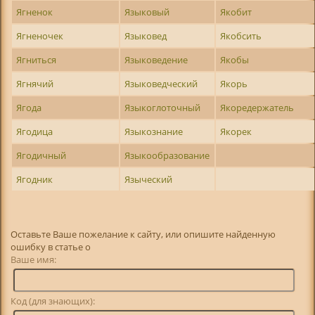
Ягненок
Языковый
Якобит
Ягненочек
Языковед
Якобсить
Ягниться
Языковедение
Якобы
Ягнячий
Языковедческий
Якорь
Ягода
Языкоглоточный
Якоредержатель
Ягодица
Языкознание
Якорек
Ягодичный
Языкообразование
Ягодник
Языческий
Оставьте Ваше пожелание к сайту, или опишите найденную
ошибку в статье о
Ваше имя:
Код (для знающих):