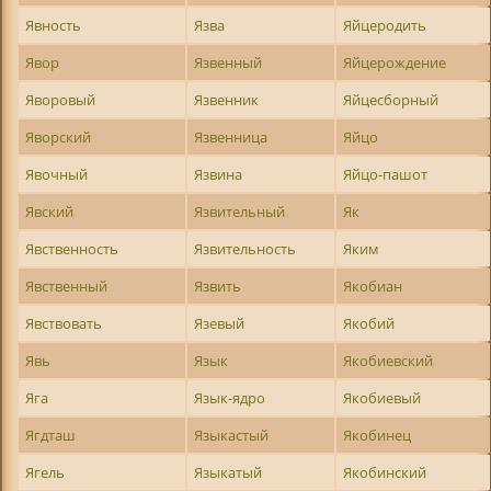
Явность
Язва
Яйцеродить
Явор
Язвенный
Яйцерождение
Яворовый
Язвенник
Яйцесборный
Яворский
Язвенница
Яйцо
Явочный
Язвина
Яйцо-пашот
Явский
Язвительный
Як
Явственность
Язвительность
Яким
Явственный
Язвить
Якобиан
Явствовать
Язевый
Якобий
Явь
Язык
Якобиевский
Яга
Язык-ядро
Якобиевый
Ягдташ
Языкастый
Якобинец
Ягель
Языкатый
Якобинский