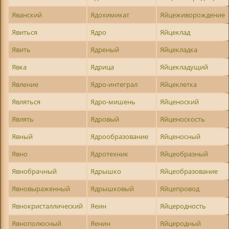
Яванский
Ядохимикат
Яйцеживорождение
Явиться
Ядро
Яйцеклад
Явить
Ядреный
Яйцекладка
Явка
Ядрица
Яйцекладущий
Явление
Ядро-интеграл
Яйцеклетка
Являться
Ядро-мишень
Яйценоский
Являть
Ядровый
Яйценоскость
Явный
Ядрообразование
Яйценосный
Явно
Ядротехник
Яйцеобразный
Явнобрачный
Ядрышко
Яйцеобразование
Явновыраженный
Ядрышковый
Яйцепровод
Явнокристаллический
Яеин
Яйцеродность
Явнополюсный
Яенин
Яйцеродный