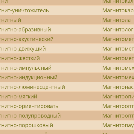
гнит
Магнитокал
гнит-уничтожитель
Магнитокар
гнитный
Магнитола
гнитно-абразивный
Магнитолог
нитно-акустический
Магнитоме
гнитно-движущий
Магнитомет
гнитно-жесткий
Магнитоме
гнитно-импульсный
Магнитомех
гнитно-индукционный
Магнитомех
гнитно-люминесцентный
Магнитона
гнитно-мягкий
Магнитоопи
гнитно-ориентировать
Магнитоопт
гнитно-полупроводный
Магнитоопт
гнитно-порошковый
Магнитопау