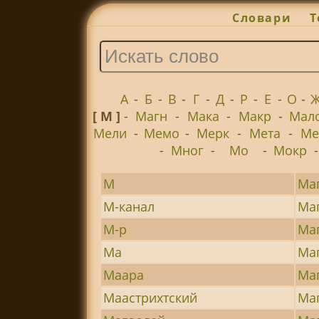
Словари
Т
А
-
Б
-
В
-
Г
-
Д
-
Р
-
Е
-
О
-
[ М ]
-
Магн
-
Мака
-
Макр
-
Мал
Мели
-
Мемо
-
Мерк
-
Мета
-
Ме
-
Мног
-
Мо
-
Мокр
М
Ма
М-канал
Ма
М-р
Ма
Ма
Ма
Маара
Ма
Маастрихтский
Ма