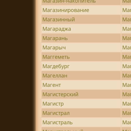
Магазин-накопитель
Ма
Магазинирование
Ма
Магазинный
Ма
Магараджа
Ма
Магарань
Ма
Магарыч
Ма
Маггеметь
Ма
Магдебург
Ма
Магеллан
Ма
Магент
Ма
Магистерский
Ма
Магистр
Ма
Магистрал
Ма
Магистраль
Ма