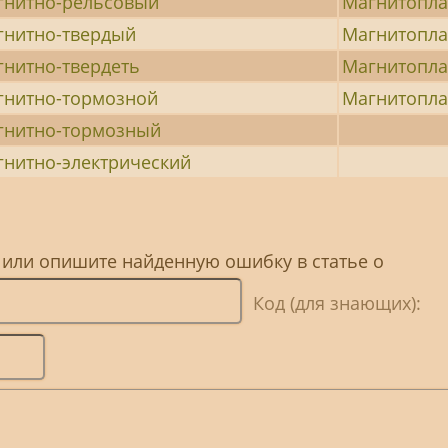
гнитно-рельсовый
Магнитопл
гнитно-твердый
Магнитопл
гнитно-твердеть
Магнитопл
гнитно-тормозной
Магнитопла
гнитно-тормозный
гнитно-электрический
 или опишите найденную ошибку в статье о
Код (для знающих):