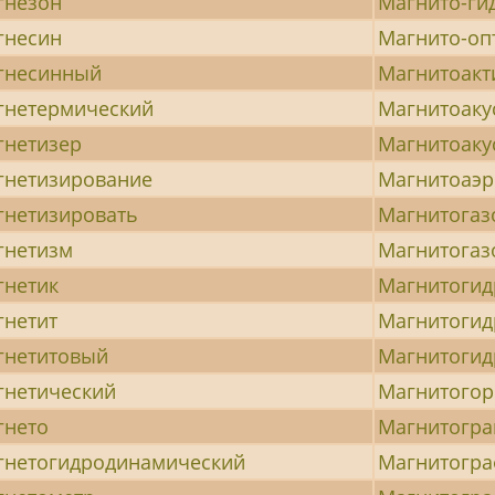
гнезон
Магнито-ги
гнесин
Магнито-оп
гнесинный
Магнитоак
гнетермический
Магнитоаку
гнетизер
Магнитоаку
гнетизирование
Магнитоаэр
гнетизировать
Магнитогаз
гнетизм
Магнитогаз
гнетик
Магнитогид
гнетит
Магнитогид
гнетитовый
Магнитогид
гнетический
Магнитогор
гнето
Магнитогр
гнетогидродинамический
Магнитогр