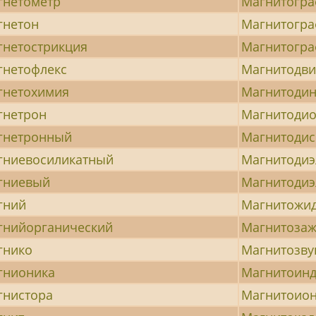
гнетометр
Магнитогра
гнетон
Магнитогр
гнетострикция
Магнитогра
гнетофлекс
Магнитодв
гнетохимия
Магнитоди
гнетрон
Магнитоди
гнетронный
Магнитодис
гниевосиликатный
Магнитодиэ
гниевый
Магнитодиэ
гний
Магнитожи
гнийорганический
Магнитозаж
гнико
Магнитозву
гнионика
Магнитоин
гнистора
Магнитоио