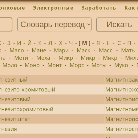
олковые
Электронные
Заработать
Как 
Ж
-
З
-
И
-
Й
-
К
-
Л
-
Х
-
Ч
-
[ М ]
-
Я
-
Н
-
С
-
П
-
о
-
Мало
-
Мане
-
Мари
-
Маск
-
Масс
-
Мать
та
-
Мети
-
Меха
-
Микр
-
Микр
-
Микр
-
Мил
-
Моло
-
Моно
-
Монт
-
Морс
-
Моты
-
Муко
-
гнезитный
Магнитноа
гнезито-хромитовый
Магнитноже
гнезитовый
Магнитнои
гнезитохромитовый
Магнитномя
гнезитшпат
Магнитноп
гнезия
Магнитност