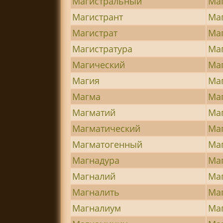
Магистральный
Ма
Магистрант
Ма
Магистрат
Ма
Магистратура
Ма
Магический
Маг
Магия
Ма
Магма
Ма
Магматий
Ма
Магматический
Ма
Магматогенный
Ма
Магнадура
Ма
Магналий
Ма
Магналить
Ма
Магналиум
Ма