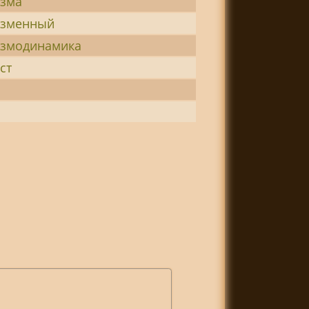
азма
азменный
азмодинамика
ст