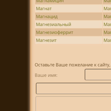
Магнамицин
Ма
Магнат
Ма
Магнацид
Ма
Магнезиальный
Ма
Магнезиоферрит
Ма
Магнезит
Ма
Оставьте Ваше пожелание к сайту,
Ваше имя: