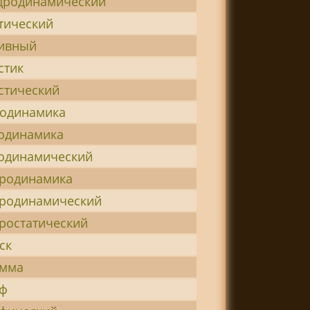
дродинамический
тический
тивный
стик
стический
одинамика
одинамика
одинамический
родинамика
родинамический
ростатический
ск
амма
аф