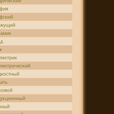
фический
афия
фский
ижущий
намик
од
к
лектрик
лектрический
дкостный
ать
ковой
дукционный
нный