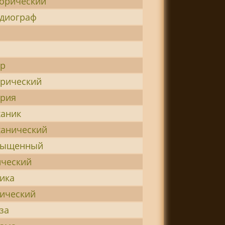
орический
диограф
тр
рический
трия
аник
анический
сыщенный
ческий
ика
ический
за