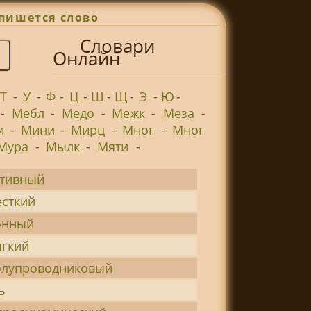
пишется слово
Словари
Онлайн
Т
-
У
-
Ф
-
Ц
-
Ш
-
Щ
-
Э
-
Ю
-
-
Мебл
-
Медо
-
Межк
-
Меза
-
и
-
Мини
-
Мирц
-
Мног
-
Мног
Мура
-
Мылк
-
Мяти
-
ктивный
сткий
онный
гкий
олупроводниковый
ь