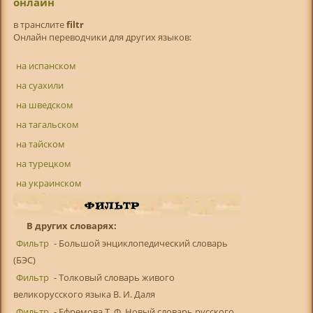
онлайн
в транслитe
filtr
Онлайн переводчики для других языков:
на испанском
на суахили
на шведском
на тагальском
на тайском
на турецком
на украинском
В других словарях:
Фильтр
- Большой энциклопедический словарь
(БЭС)
Фильтр
- Толковый словарь живого
великорусского языка В. И. Даля
Фильтр
- Ефремова Т. Ф. Новый словарь русского