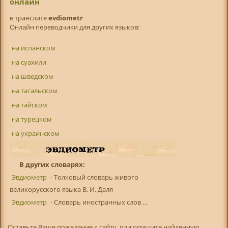
онлайн
в транслитe
evdiometr
Онлайн переводчики для других языков:
на испанском
на суахили
на шведском
на тагальском
на тайском
на турецком
на украинском
В других словарях:
Эвдиометр
- Толковый словарь живого
великорусского языка В. И. Даля
Эвдиометр
- Словарь иностранных слов ...
Оставьте Ваше пожелание к сайту, или опишите найденную