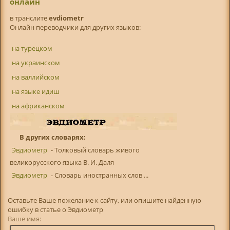
онлайн
в транслитe
evdiometr
Онлайн переводчики для других языков:
на турецком
на украинском
на валлийском
на языке идиш
на африканском
В других словарях:
Эвдиометр
- Толковый словарь живого
великорусского языка В. И. Даля
Эвдиометр
- Словарь иностранных слов ...
Оставьте Ваше пожелание к сайту, или опишите найденную
ошибку в статье о Эвдиометр
Ваше имя: