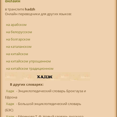
онлайн
в транслитe
hadzh
Онлайн переводчики для других языков:
на арабском
на белорусском
на болгарском
на каталанском
на китайском
на китайском упрощенном
на китайском традиционном
В других словарях:
Хадж
- Энциклопедический словарь Брокгауза и
Ефрона
Хадж
- Большой энциклопедический словарь
(БЭС)
Хадж
- Ефремова Т. Ф. Новый словарь русского