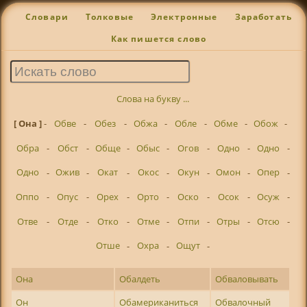
Словари
Толковые
Электронные
Заработать
Как пишется слово
Слова на букву ...
[ Она ]
-
Обве
-
Обез
-
Обжа
-
Обле
-
Обме
-
Обож
-
Обра
-
Обст
-
Обще
-
Обыс
-
Огов
-
Одно
-
Одно
-
Одно
-
Ожив
-
Окат
-
Окос
-
Окун
-
Омон
-
Опер
-
Оппо
-
Опус
-
Орех
-
Орто
-
Оско
-
Осок
-
Осуж
-
Отве
-
Отде
-
Отко
-
Отме
-
Отпи
-
Отры
-
Отсю
-
Отше
-
Охра
-
Ощут
-
Она
Обалдеть
Обваловывать
Он
Обамериканиться
Обвалочный