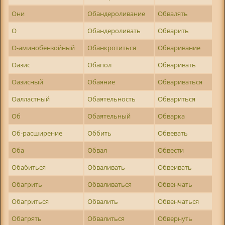
Они
Обандероливание
Обвалять
О
Обандероливать
Обварить
О-аминобензойный
Обанкротиться
Обваривание
Оазис
Обапол
Обваривать
Оазисный
Обаяние
Обвариваться
Оалластный
Обаятельность
Обвариться
Об
Обаятельный
Обварка
Об-расширение
Оббить
Обвевать
Оба
Обвал
Обвести
Обабиться
Обваливать
Обвеивать
Обагрить
Обваливаться
Обвенчать
Обагриться
Обвалить
Обвенчаться
Обагрять
Обвалиться
Обвернуть