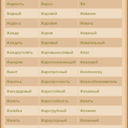
Жадность
Жарко
Же
Жадный
Жаровой
Жевание
Жадюга
Жаровня
Жевать
Жажда
Жаров
Жеваный
Жаждать
Жаровый
Жевательный
Жаждоутолять
Жаровыносливый
Жезл
Жакерия
Жаропонижающий
Жезловой
Жакет
Жаропрочный
Жезлоносец
Жакетка
Жаропрочность
Жезлообмениватель
Жаккардовый
Жаростойкий
Желаемый
Жалеть
Жаростойкость
Желать
Жалейка
Жаротрубный
Желание
Жалить
Жароупорный
Желанный