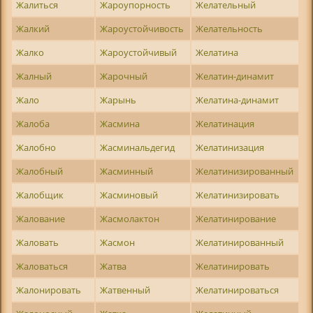
Жалиться
Жароупорность
Желательный
Жалкий
Жароустойчивость
Желательность
Жалко
Жароустойчивый
Желатина
Жалный
Жарочный
Желатин-динамит
Жало
Жарынь
Желатина-динамит
Жалоба
Жасмина
Желатинация
Жалобно
Жасминальдегид
Желатинизация
Жалобный
Жасминный
Желатинизированный
Жалобщик
Жасминовый
Желатинизировать
Жалование
Жасмолактон
Желатинирование
Жаловать
Жасмон
Желатинированный
Жаловаться
Жатва
Желатинировать
Жалонировать
Жатвенный
Желатинироваться