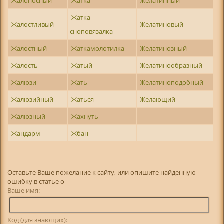
Жалоносный
Жатка
Желатинный
Жатка-
Жалостливый
Желатиновый
сноповязалка
Жалостный
Жаткамолотилка
Желатинозный
Жалость
Жатый
Желатинообразный
Жалюзи
Жать
Желатиноподобный
Жалюзийный
Жаться
Желающий
Жалюзный
Жахнуть
Жандарм
Жбан
Оставьте Ваше пожелание к сайту, или опишите найденную
ошибку в статье о
Ваше имя:
Код (для знающих):