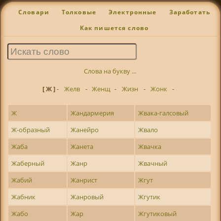
Словари
Толковые
Электронные
Заработать
Как пишется слово
Слова на букву ...
[ Ж ]
-
Желв
-
Женщ
-
Жизн
-
Жонк
-
Ж
Жандармерия
Жвака-галсовый
Ж-образный
Жанейро
Жвало
Жаба
Жанета
Жвачка
Жаберный
Жанр
Жвачный
Жабий
Жанрист
Жгут
Жабник
Жанровый
Жгутик
Жабо
Жар
Жгутиковый