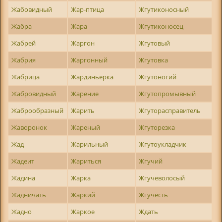
Жабовидный
Жар-птица
Жгутиконосный
Жабра
Жара
Жгутиконосец
Жабрей
Жаргон
Жгутовый
Жабрия
Жаргонный
Жгутовка
Жабрица
Жардиньерка
Жгутоногий
Жабровидный
Жарение
Жгутопромывный
Жаброобразный
Жарить
Жгуторасправитель
Жаворонок
Жареный
Жгуторезка
Жад
Жарильный
Жгутоукладчик
Жадеит
Жариться
Жгучий
Жадина
Жарка
Жгучеволосый
Жадничать
Жаркий
Жгучесть
Жадно
Жаркое
Ждать