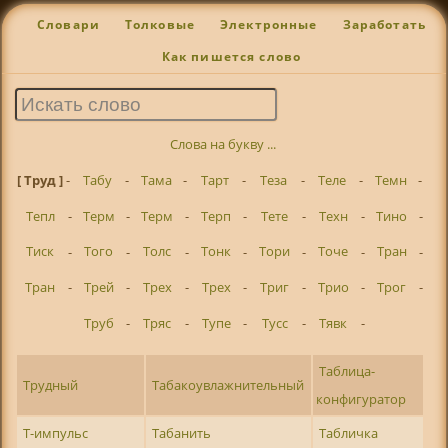
Словари
Толковые
Электронные
Заработать
Как пишется слово
Слова на букву ...
[ Труд ]
-
Табу
-
Тама
-
Тарт
-
Теза
-
Теле
-
Темн
-
Тепл
-
Терм
-
Терм
-
Терп
-
Тете
-
Техн
-
Тино
-
Тиск
-
Того
-
Толс
-
Тонк
-
Тори
-
Точе
-
Тран
-
Тран
-
Трей
-
Трех
-
Трех
-
Триг
-
Трио
-
Трог
-
Труб
-
Тряс
-
Тупе
-
Тусс
-
Тявк
-
Таблица-
Трудный
Табакоувлажнительный
конфигуратор
Т-импульс
Табанить
Табличка