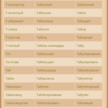
Т-коннектор
Табачный
Табличный
Т-нечетный
Табачник
Табло
Т-образный
Табачница
Табльдот
Т-схема
Табачок
Табор
Т-триггер
Табель
Таборный
Т-четный
Табель-календарь
Табу
Тот
Табельный
Табулирование
Та-сплав
Табельщик
Табулировать
Таб
Табельщица
Табуляграмма
Табак
Табернакль
Табулятор
Табакерка
Табетик
Табуляторный
Табаковод
Таблетирование
Табулят
Табаководство
Таблетировать
Табуляция