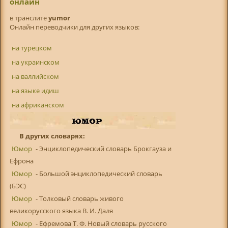
онлайн
в транслитe
yumor
Онлайн переводчики для других языков:
на турецком
на украинском
на валлийском
на языке идиш
на африканском
В других словарях:
Юмор
- Энциклопедический словарь Брокгауза и
Ефрона
Юмор
- Большой энциклопедический словарь
(БЭС)
Юмор
- Толковый словарь живого
великорусского языка В. И. Даля
Юмор
- Ефремова Т. Ф. Новый словарь русского