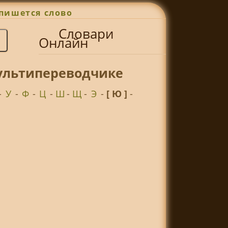
пишется слово
Словари
Онлайн
мультипереводчике
-
У
-
Ф
-
Ц
-
Ш
-
Щ
-
Э
-
[ Ю ]
-