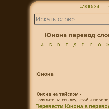
Словари
Т
Юнона перевод сло
А
-
Б
-
В
-
Г
-
Д
-
Р
-
Е
-
О
-
Юнона
Юнона на тайском -
Нажмите на ссылку, чтобы перев
Перевести Юнона в перево