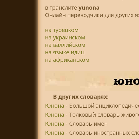
в транслитe
yunona
Онлайн переводчики для других я
на турецком
на украинском
на валлийском
на языке идиш
на африканском
В других словарях:
Юнона
- Большой энциклопедичес
Юнона
- Толковый словарь живого
Юнона
- Словарь имен
Юнона
- Словарь иностранных слов