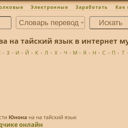
олковые
Электронные
Заработать
Как 
ва на тайский язык в интернет 
Ж
-
З
-
И
-
Й
-
К
-
Л
-
Х
-
Ч
-
М
-
Я
-
Н
-
С
-
П
-
Т
ести
Юнона
на на тайский язык
дчике онлайн