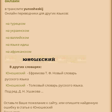
онлайн
в транслитe
yunosheskij
Онлайн переводчики для других языков:
на турецком
на украинском
на валлийском
на языке идиш
на африканском
В других словарях:
Юношеский
- Ефремова Т. Ф. Новый словарь
русского языка
Юношеский
- Толковый словарь русского языка.
Под ред. Д. Н. Ушакова ...
Оставьте Ваше пожелание к сайту, или опишите найденную
ошибку в статье о Юношеский
Ваше имя: