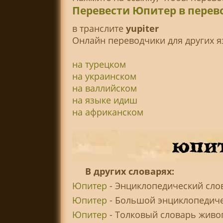
Перевести Юпитер в перев
в транслитe
yupiter
Онлайн переводчики для других я
на турецком
на украинском
на валлийском
на языке идиш
на африканском
В других словарях:
Юпитер
- Энциклопедический сло
Юпитер
- Большой энциклопедиче
Юпитер
- Толковый словарь живог