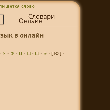
пишется слово
Словари
Онлайн
зык в онлайн
-
У
-
Ф
-
Ц
-
Ш
-
Щ
-
Э
-
[ Ю ]
-