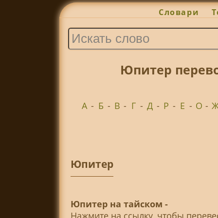
Словари
Т
Юпитер перево
А
-
Б
-
В
-
Г
-
Д
-
Р
-
Е
-
О
-
Юпитер
Юпитер на тайском -
Нажмите на ссылку, чтобы перев