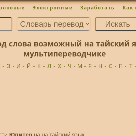
олковые
Электронные
Заработать
Как 
д слова возможный на тайский я
мультипереводчике
Ж
-
З
-
И
-
Й
-
К
-
Л
-
Х
-
Ч
-
М
-
Я
-
Н
-
С
-
П
-
Т
ести
Юпитер
на на тайский язык