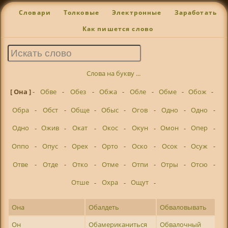
Словари
Толковые
Электронные
Заработать
Как пишется слово
Слова на букву ...
[ Она ]
-
Обве
-
Обез
-
Обжа
-
Обле
-
Обме
-
Обож
-
Обра
-
Обст
-
Обще
-
Обыс
-
Огов
-
Одно
-
Одно
-
Одно
-
Ожив
-
Окат
-
Окос
-
Окун
-
Омон
-
Опер
-
Оппо
-
Опус
-
Орех
-
Орто
-
Оско
-
Осок
-
Осуж
-
Отве
-
Отде
-
Отко
-
Отме
-
Отпи
-
Отры
-
Отсю
-
Отше
-
Охра
-
Ощут
-
Она
Обалдеть
Обваловывать
Он
Обамериканиться
Обвалочный