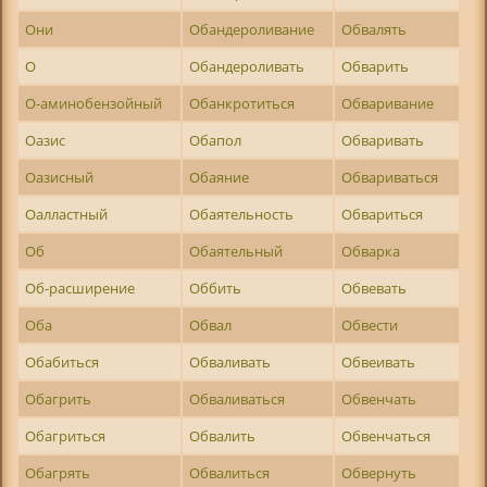
Они
Обандероливание
Обвалять
О
Обандероливать
Обварить
О-аминобензойный
Обанкротиться
Обваривание
Оазис
Обапол
Обваривать
Оазисный
Обаяние
Обвариваться
Оалластный
Обаятельность
Обвариться
Об
Обаятельный
Обварка
Об-расширение
Оббить
Обвевать
Оба
Обвал
Обвести
Обабиться
Обваливать
Обвеивать
Обагрить
Обваливаться
Обвенчать
Обагриться
Обвалить
Обвенчаться
Обагрять
Обвалиться
Обвернуть