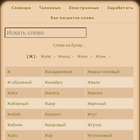
Словари
Толковые
Электронные
Заработать
Как пишется слово
Слова на букву ...
[ Ж ]
-
Желв
-
Женщ
-
Жизн
-
Жонк
-
Ж
Жандармерия
Жвака-галсовый
Ж-образный
Жанейро
Жвало
Жаба
Жанета
Жвачка
Жаберный
Жанр
Жвачный
Жабий
Жанрист
Жгут
Жабник
Жанровый
Жгутик
Жабо
Жар
Жгутиковый