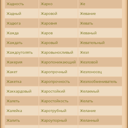
Жадность
Жарко
Же
Жадный
Жаровой
Жевание
Жадюга
Жаровня
Жевать
Жажда
Жаров
Жеваный
Жаждать
Жаровый
Жевательный
Жаждоутолять
Жаровыносливый
Жезл
Жакерия
Жаропонижающий
Жезловой
Жакет
Жаропрочный
Жезлоносец
Жакетка
Жаропрочность
Жезлообмениватель
Жаккардовый
Жаростойкий
Желаемый
Жалеть
Жаростойкость
Желать
Жалейка
Жаротрубный
Желание
Жалить
Жароупорный
Желанный