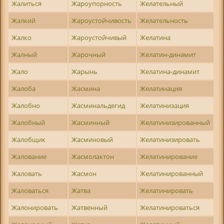
Жалиться
Жароупорность
Желательный
Жалкий
Жароустойчивость
Желательность
Жалко
Жароустойчивый
Желатина
Жалный
Жарочный
Желатин-динамит
Жало
Жарынь
Желатина-динамит
Жалоба
Жасмина
Желатинация
Жалобно
Жасминальдегид
Желатинизация
Жалобный
Жасминный
Желатинизированный
Жалобщик
Жасминовый
Желатинизировать
Жалование
Жасмолактон
Желатинирование
Жаловать
Жасмон
Желатинированный
Жаловаться
Жатва
Желатинировать
Жалонировать
Жатвенный
Желатинироваться