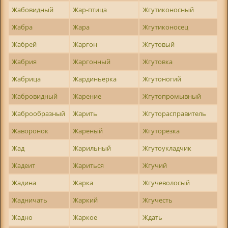
Жабовидный
Жар-птица
Жгутиконосный
Жабра
Жара
Жгутиконосец
Жабрей
Жаргон
Жгутовый
Жабрия
Жаргонный
Жгутовка
Жабрица
Жардиньерка
Жгутоногий
Жабровидный
Жарение
Жгутопромывный
Жаброобразный
Жарить
Жгуторасправитель
Жаворонок
Жареный
Жгуторезка
Жад
Жарильный
Жгутоукладчик
Жадеит
Жариться
Жгучий
Жадина
Жарка
Жгучеволосый
Жадничать
Жаркий
Жгучесть
Жадно
Жаркое
Ждать