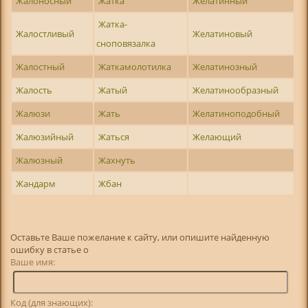
Жалоносный
Жатка
Желатинный
Жатка-
Жалостливый
Желатиновый
сноповязалка
Жалостный
Жаткамолотилка
Желатинозный
Жалость
Жатый
Желатинообразный
Жалюзи
Жать
Желатиноподобный
Жалюзийный
Жаться
Желающий
Жалюзный
Жахнуть
Жандарм
Жбан
Оставьте Ваше пожелание к сайту, или опишите найденную
ошибку в статье о
Ваше имя:
Код (для знающих):