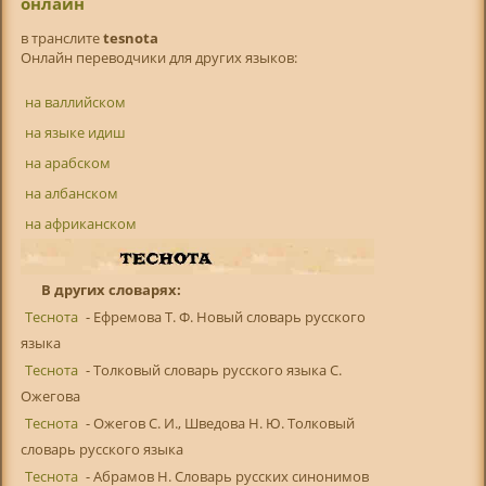
онлайн
в транслитe
tesnota
Онлайн переводчики для других языков:
на валлийском
на языке идиш
на арабском
на албанском
на африканском
В других словарях:
Теснота
- Ефремова Т. Ф. Новый словарь русского
языка
Теснота
- Толковый словарь русского языка С.
Ожегова
Теснота
- Ожегов С. И., Шведова Н. Ю. Толковый
словарь русского языка
Теснота
- Абрамов Н. Словарь русских синонимов